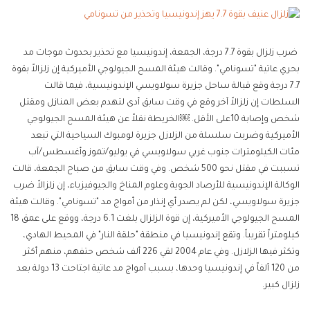
ضرب زلزال بقوة 7.7 درجة، الجمعة، إندونيسيا مع تحذير بحدوث موجات مد
بحري عاتية "تسونامي". وقالت هيئة المسح الجيولوجي الأميركية إن زلزالاً بقوة
7.7 درجة وقع قبالة ساحل جزيرة سولاويسي الإندونيسية، فيما قالت
السلطات إن زلزالاً آخر وقع في وقت سابق أدى لتهدم بعض المنازل ومقتل
شخص وإصابة 10على الأقل. ￼الخريطة نقلاً عن هيئة المسح الجيولوجي
الأميركية وضربت سلسلة من الزلازل جزيرة لومبوك السياحية التي تبعد
مئات الكيلومترات جنوب غربي سولاويسي في يوليو/تموز وأغسطس/آب
تسببت في مقتل نحو 500 شخص. وفي وقت سابق من صباح الجمعة، قالت
الوكالة الإندونيسية للأرصاد الجوية وعلوم المناخ والجيوفيزياء، إن زلزالاً ضرب
جزيرة سولاويسي، لكن لم يصدر أي إنذار من أمواج مد "تسونامي". وقالت هيئة
المسح الجيولوجي الأميركية، إن قوة الزلزال بلغت 6.1 درجة، ووقع على عمق 18
كيلومتراً تقريباً. وتقع إندونيسيا في منطقة "حلقة النار" في المحيط الهادي،
وتكثر فيها الزلازل. وفي عام 2004 لقي 226 ألف شخص حتفهم، منهم أكثر
من 120 ألفاً في إندونيسيا وحدها، بسبب أمواج مد عاتية اجتاحت 13 دولة بعد
زلزال كبير.