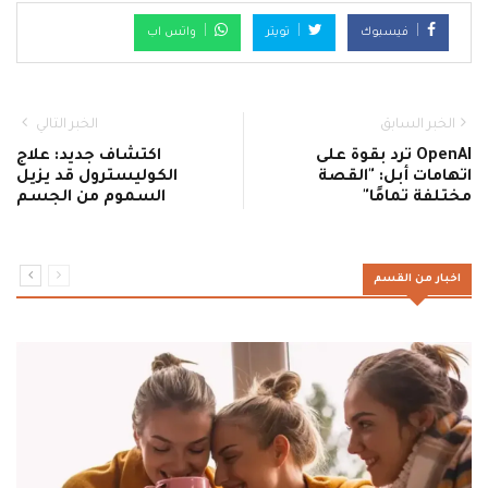
فيسبوك
تويتر
واتس اب
الخبر السابق
الخبر التالي
OpenAI ترد بقوة على
اكتشاف جديد: علاج
اتهامات أبل: "القصة
الكوليسترول قد يزيل
مختلفة تمامًا"
السموم من الجسم
اخبار من القسم