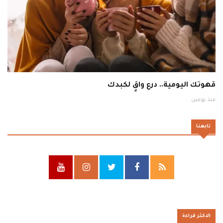
قهوتك اليومية.. درع واقٍ لكبدك
منذ يومين
تابعنا
الاكثر قراءة