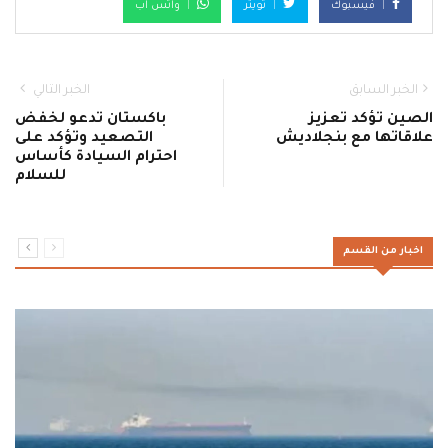
فيسبوك
تويتر
واتس اب
الخبر السابق
الخبر التالي
الصين تؤكد تعزيز
باكستان تدعو لخفض
علاقاتها مع بنجلاديش
التصعيد وتؤكد على
احترام السيادة كأساس
للسلام
اخبار من القسم