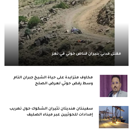
مقتل مدني بنيران قناص حوثي في تعز
مخاوف متزايدة على حياة الشيخ جبران التام
وسط رفض حوثي لعرض الصلح
سفينتان هنديتان تثيران الشكوك حول تهريب
إمدادات للحوثيين عبر ميناء الصليف