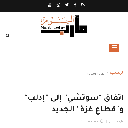
الرئيسية
عربي ودولي
اتفاق "سوتشي" إلى "إدلب"
و"قطاع غزة" الجديد
مارب اليوم
منذ 7 سنوات