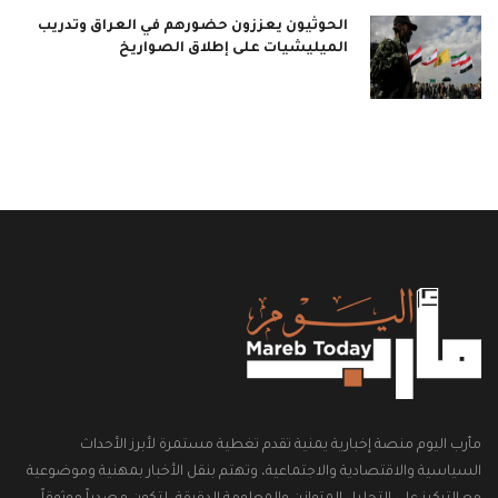
الحوثيون يعززون حضورهم في العراق وتدريب
الميليشيات على إطلاق الصواريخ
مأرب اليوم منصة إخبارية يمنية تقدم تغطية مستمرة لأبرز الأحداث
السياسية والاقتصادية والاجتماعية، وتهتم بنقل الأخبار بمهنية وموضوعية