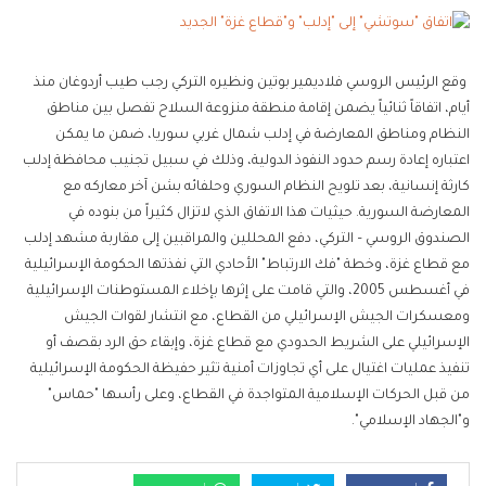
وقع الرئيس الروسي فلاديمير بوتين ونظيره التركي رجب طيب أردوغان منذ
أيام، اتفاقاً ثنائياً يضمن إقامة منطقة منزوعة السلاح تفصل بين مناطق
النظام ومناطق المعارضة في إدلب شمال غربي سوريا، ضمن ما يمكن
اعتباره إعادة رسم حدود النفوذ الدولية، وذلك في سبيل تجنيب محافظة إدلب
كارثة إنسانية، بعد تلويح النظام السوري وحلفائه بشن آخر معاركه مع
المعارضة السورية. حيثيات هذا الاتفاق الذي لاتزال كثيراً من بنوده في
الصندوق الروسي – التركي، دفع المحللين والمراقبين إلى مقاربة مشهد إدلب
مع قطاع غزة، وخطة "فك الارتباط" الأحادي التي نفذتها الحكومة الإسرائيلية
في أغسطس 2005، والتي قامت على إثرها بإخلاء المستوطنات الإسرائيلية
ومعسكرات الجيش الإسرائيلي من القطاع، مع انتشار لقوات الجيش
الإسرائيلي على الشريط الحدودي مع قطاع غزة، وإبقاء حق الرد بقصف أو
تنفيذ عمليات اغتيال على أي تجاوزات أمنية تثير حفيظة الحكومة الإسرائيلية
من قبل الحركات الإسلامية المتواجدة في القطاع، وعلى رأسها "حماس"
و"الجهاد الإسلامي".