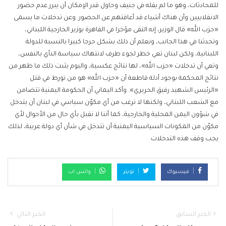
للمحادثات، وهو ما لم يقله في جنيف وحاول قدر الإمكان أن يبرر عدم حضور
الانقلابيين وأن هناك أشياء قد أعاقتهم عن الحضور. وعن تدخلات ما يسمى
«حزب الله» قال الوزير، إنه التقى مؤخرا في القاهرة بوزير الخارجية اللبناني،
وتحدثنا في هذا الجانب، ونعلم أن ذلك يشكل حرجا كبيرا بالنسبة للدولة
اللبنانية، ولكن لبنان تعي خطر لجوء طرف لانتهاك سياسة النأي بالنفس،
وتعي أن تدخلات «حزب الله»، لها نتائج عكسية، واليوم يثبت ذلك ما ظهر من
نتائج المحكمة بوجود أدلة قاطعة أن «حزب الله» هو من تورط في قتل
«الرئيس الشهيد رفيق الحريري». وأكد اليماني أن الحكومة اليمنية تتضامن
مع الشعب اللبناني، ولكنها لا ترغب من أي مكوّن سياسي في لبنان أن يتدخل
في شؤون اليمن المحلية والخارجية، كما أننا لا نقبل بأي حال من الأحوال لأي
مكوّن من المكونات السياسية اليمنية أن تتدخل في شأن أي دولة عربية، لذلك
يجب وقف هذه التدخلات.
فيسبوك
تويتر
واتس اب
الخبر السابق
الخبر التالي