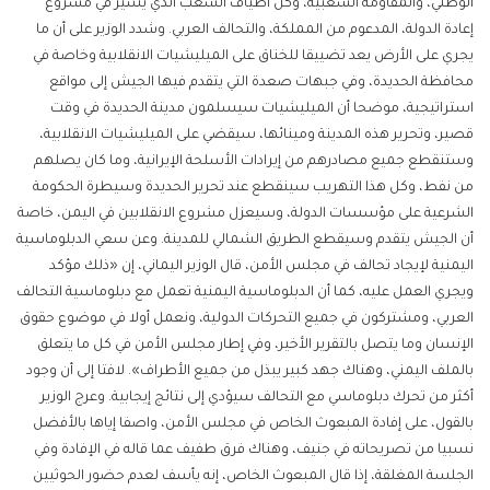
الوطني، والمقاومة الشعبية، وكل أطياف الشعب الذي يسير في مشروع
إعادة الدولة، المدعوم من المملكة، والتحالف العربي. وشدد الوزير على أن ما
يجري على الأرض يعد تضييقا للخناق على الميليشيات الانقلابية وخاصة في
محافظة الحديدة، وفي جبهات صعدة التي يتقدم فيها الجيش إلى مواقع
استراتيجية، موضحا أن الميليشيات سيسلمون مدينة الحديدة في وقت
قصير، وتحرير هذه المدينة ومينائها، سيقضي على الميليشيات الانقلابية،
وستنقطع جميع مصادرهم من إيرادات الأسلحة الإيرانية، وما كان يصلهم
من نفط، وكل هذا التهريب سينقطع عند تحرير الحديدة وسيطرة الحكومة
الشرعية على مؤسسات الدولة، وسيعزل مشروع الانقلابين في اليمن، خاصة
أن الجيش يتقدم وسيقطع الطريق الشمالي للمدينة. وعن سعي الدبلوماسية
اليمنية لإيجاد تحالف في مجلس الأمن، قال الوزير اليماني، إن «ذلك مؤكد
ويجري العمل عليه، كما أن الدبلوماسية اليمنية تعمل مع دبلوماسية التحالف
العربي، ومشتركون في جميع التحركات الدولية، ونعمل أولا في موضوع حقوق
الإنسان وما يتصل بالتقرير الأخير، وفي إطار مجلس الأمن في كل ما يتعلق
بالملف اليمني، وهناك جهد كبير يبذل من جميع الأطراف». لافتا إلى أن وجود
أكثر من تحرك دبلوماسي مع التحالف سيؤدي إلى نتائج إيجابية. وعرج الوزير
بالقول، على إفادة المبعوث الخاص في مجلس الأمن، واصفا إياها بالأفضل
نسبيا من تصريحاته في جنيف، وهناك فرق طفيف عما قاله في الإفادة وفي
الجلسة المغلقة، إذا قال المبعوث الخاص، إنه يأسف لعدم حضور الحوثيين