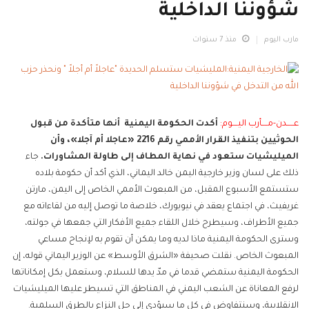
شؤوننا الداخلية
مارب اليوم
منذ 7 سنوات
عـــــدن-مــــأرب اليــــوم:
أكدت الحكومة اليمنية أنها متأكدة من قبول
الحوثيين بتنفيذ القرار الأممي رقم 2216 «عاجلا أم آجلا»، وأن
الميليشيات ستعود في نهاية المطاف إلى طاولة المشاورات.
جاء
ذلك على لسان وزير خارجية اليمن خالد اليماني، الذي أكد أن حكومة بلاده
ستستمع الأسبوع المقبل، من المبعوث الأممي الخاص إلى اليمن، مارتن
غريفيث، في اجتماع يعقد في نيويورك، خلاصة ما توصل إليه من لقاءاته مع
جميع الأطراف، وسيطرح خلال اللقاء جميع الأفكار التي جمعها في جولته،
وسترى الحكومة اليمنية ماذا لديه وما يمكن أن تقوم به لإنجاح مساعي
المبعوث الخاص. نقلت صحيفة «الشرق الأوسط» عن الوزير اليماني قوله، إن
الحكومة اليمنية ستمضي قدما في مدّ يدها للسلام، وستعمل بكل إمكاناتها
لرفع المعاناة عن الشعب اليمني في المناطق التي تسيطر عليها الميليشيات
الانقلابية، وسنتفاوض في كل ما سيؤدي إلى حل النزاع بالطرق السلمية.