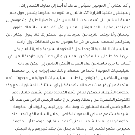
وأكد اليماني أن الحوثيين سيأتون عاجلا أم آجلا إلى طاولة المشاورات،
وسيقبلون بتنفيذ القرار 2216. قائلا إن ما تقوم به الحكومة يتمحور حول دعم
عملية السلام، التي تهدف لحث الانقلابيين على اختصار الطريق، وتدعوهم إلى
عدم تدمير مقدرات الدولة وقتل المدنيين، وأن تقف عمليات انتهاك حقوق
الإنسان وألا ترتكب المزيد من الحرمات، ومع استمرارها كما يقول اليماني، لن
يغفر لهم الشعب اليمني في كل ما يقومون به من انتهاكات، وإن أرادت
الميليشيات الانقلابية التوجه للحل فالحكومة الشرعية جاهزة للقيام بكل
شيء للحفاظ على سلامة وأمن المدنيين. ويأتي حديث وزير خارجية اليمن، في
أعقاب ما جرى تناقله عن لقاء البعوث الأممي الخاص إلى اليمن قيادات
الميليشيات الحوثية (الأحد) في صنعاء، وذلك بعد إجرائه زيارة إلى مسقط
اليومين الماضيين، إذ يتوقع أن تطالب الميليشيات الحوثية من مبعوث الأمم
المتحدة مارتن غريفيث بضمانات أممية قبل أي استئناف للمشاورات مع وفد
الحكومة الشرعية، تتضمن التزام الأمم المتحدة بعدم انشقاق ممثلي وفد
«المؤتمر الشعبي» عن وفدها، وعدم إدراج ملف الرئيس الراحل علي عبد الله
صالح ضمن أجندة المشاورات. وهنا عاد الوزير اليماني، ليؤكد أن الحكومة
الشرعية ستدعم مساعي المبعوث الخاص لإحلال السلام الذي تبحث عنه
الحكومة والذي يعيد للشعب اليمني أمنه واستقراره، موضحا أن الحكومة
تسير في جميع المسارات، ومنها ما يبذل من جهد كبير يقوم به الجيش