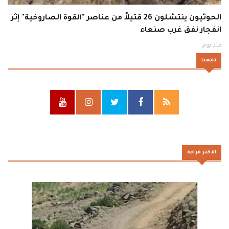
الحوثيون ينتشلون 26 قتيلاً من عناصر "القوة الصاروخية" إثر
انفجار نفق غرب صنعاء
منذ يوم
تابعنا
الاكثر قراءة