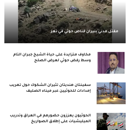
مقتل مدني بنيران قناص حوثي في تعز
مخاوف متزايدة على حياة الشيخ جبران التام
وسط رفض حوثي لعرض الصلح
سفينتان هنديتان تثيران الشكوك حول تهريب
إمدادات للحوثيين عبر ميناء الصليف
الحوثيون يعززون حضورهم في العراق وتدريب
الميليشيات على إطلاق الصواريخ