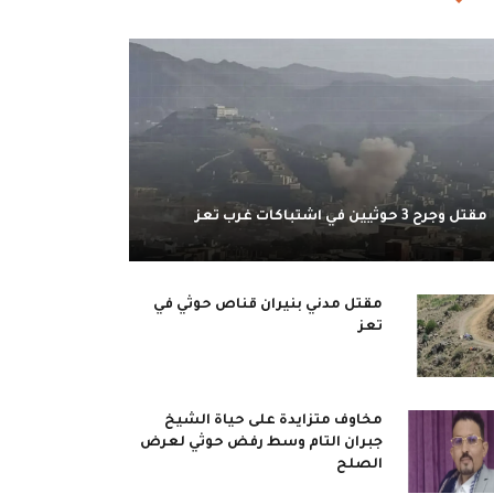
مقتل وجرح 3 حوثيين في اشتباكات غرب تعز
مقتل مدني بنيران قناص حوثي في
تعز
مخاوف متزايدة على حياة الشيخ
جبران التام وسط رفض حوثي لعرض
الصلح