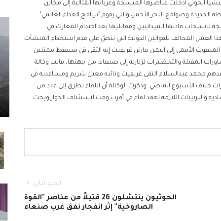
ميليشيا الحوثي أدخلت عناصرها المسلحة وعرباتها القتالية إلى مخازن
 الحديدة وصوامع البحر الأحمر، والتي يقوم "برنامج الغذاء العالمي"
يجة لانسحاب قادتها الميدانيين ومقاتليها بعد احتدام المعارك في
ذا العمل المخالف للقوانين الدولية التي تنصّ على عدم استخدام المنشآت
ال المبعوث الأممي إلى اليمن مارتن غريفيث إنه التقى في مسقط ممثلين
ت المقبلة والتحضيرات لزيارته إلى صنعاء. من جهتها، قالت وكالة
وفدهم محمد عبدالسلام التقى غريفيث ونائبه معين شريم ومساعديه في
نيف الأسبوع الماضي. وذكرت الوكالة أن اللقاء تطرق إلى عدد من
ية والترتيبات اللازمة لعقد لقاء في أقرب وقت لاستئناف الحوار وبحث
الخبر التالي
الحوثيون ينتشلون 26 قتيلاً من عناصر "القوة
الصاروخية" إثر انفجار نفق غرب صنعاء