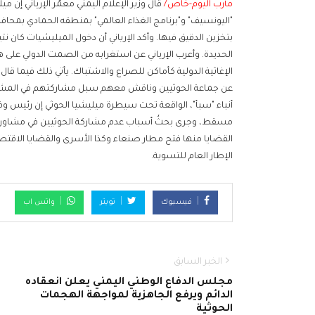
مأرب اليوم-خاص/
قال وزير الإعلام اليمني معمّر الإرياني إن 
"اليونسيف" و"برنامج الغذاء العالمي" بمنطقه الحمادي بمحافظه
بتخزين الدقيق فيها. وأكد الإرياني أن دخول الميليشيات كان نت
الحديدة. وأعرب الإرياني عن استغرابه من الصمت الدولي على ه
الإغاثية الدولية كأماكن للصراع والاشتباك. يأتي ذلك فيما ق
عن جماعة الحوثيين وناقش معهم سبل مشاركتهم في المشاورا
أنباء "سبأ"، الواقعة تحت سيطرة ميليشيا الحوثي إن رئيس 
مسقط، وجرى بحثُ أسباب عدم مشاركة الحوثيين في مشاورات ج
القضايا منها فتح مطار صنعاء وكذا الأسرى والقضايا الاقتصاد
الإطار العام للتسوية.
فيسبوك
تويتر
واتس اب
الخبر السابق
مجلس الدفاع الوطني اليمني يعلن انعقاده
الدائم ويرفع الجاهزية لمواجهة الهجمات
الحوثية