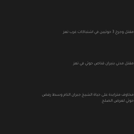
مقتل وجرح 3 حوثيين في اشتباكات غرب تعز
مقتل مدني بنيران قناص حوثي في تعز
مخاوف متزايدة على حياة الشيخ جبران التام وسط رفض
حوثي لعرض الصلح