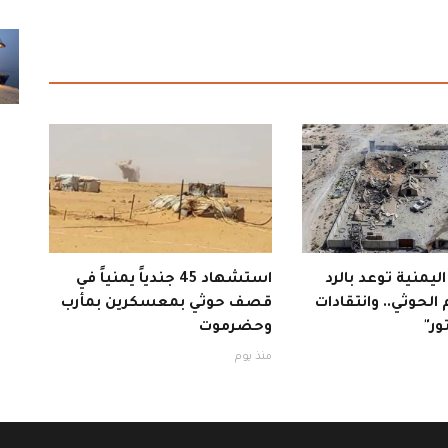
 اليمنية توعد بالرد
استشهاد 45 جندياً يمنياً في
الحوثي.. وانتقادات
قصف حوثي بمعسكرين بمأرب
ور"
وحضرموت
منذ يوم