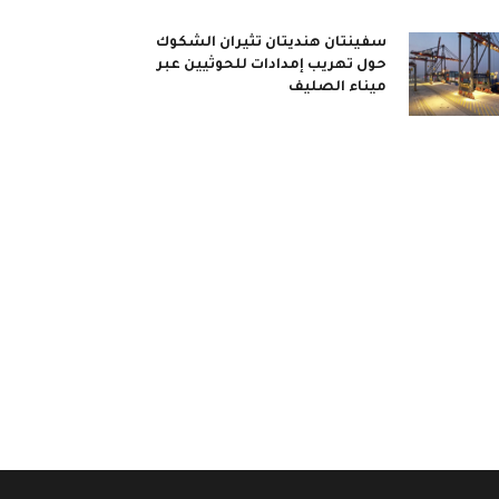
سفينتان هنديتان تثيران الشكوك
حول تهريب إمدادات للحوثيين عبر
ميناء الصليف