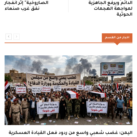
الدائم ويرفع الجاهزية
الصاروخية" إثر انفجار
لمواجهة الهجمات
نفق غرب صنعاء
الحوثية
اخبار من القسم
اليمن: غضب شعبي واسع من ردود فعل القيادة العسكرية