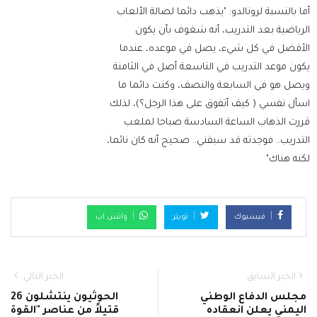
أما بالنسبة لرونالدو: "يذهب دائما لصالة الألعاب
الرياضية بعد التدريب، أنه شغوف بأن يكون
الأفضل في كل شيء، يصل في موعده، عندما
يكون موعد التدريب في التاسعة أصل في الثامنة
ويصل هو في السابعة والنصف، وكنت دائما ما
اسأل نفسي ( كيف أتفوق على هذا الرجل؟)، لذلك
قررت الذهاب الساعة السادسة صباحا لملعب
التدريب.. فوجدته قد سبقني.. صحيح أنه كان نائما،
لكنه هناك"
فيسبوك
تويتر
واتس اب
الخبر السابق
الخبر التالي
مجلس الدفاع الوطني
الحوثيون ينتشلون 26
اليمني يعلن انعقاده
قتيلاً من عناصر "القوة