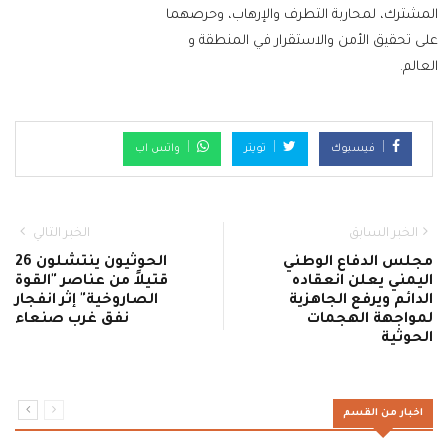
المشترك، لمحاربة التطرف والإرهاب، وحرصهما
على تحقيق الأمن والاستقرار في المنطقة و
العالم.
فيسبوك
تويتر
واتس اب
الخبر السابق
الخبر التالي
مجلس الدفاع الوطني
الحوثيون ينتشلون 26
اليمني يعلن انعقاده
قتيلاً من عناصر "القوة
الدائم ويرفع الجاهزية
الصاروخية" إثر انفجار
لمواجهة الهجمات
نفق غرب صنعاء
الحوثية
اخبار من القسم