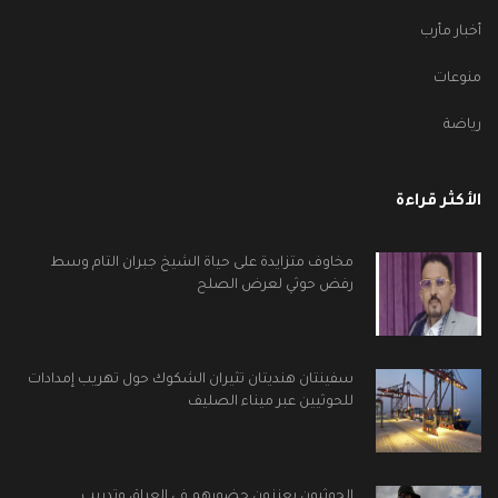
أخبار مأرب
منوعات
رياضة
الأكثر قراءة
مخاوف متزايدة على حياة الشيخ جبران التام وسط
رفض حوثي لعرض الصلح
سفينتان هنديتان تثيران الشكوك حول تهريب إمدادات
للحوثيين عبر ميناء الصليف
الحوثيون يعززون حضورهم في العراق وتدريب