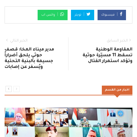
فيسبوك
تويتر
واتس اب
الخبر السابق
الخبر التالي
المقاومة الوطنية
مدير ميناء المخا: قصف
تسقط 11 مسيّرة حوثية
حوثي يلحق أضراراً
وتؤكد استمرار القتال
جسيمة بالبنية التحتية
ويُسفر عن إصابات
اخبار من القسم