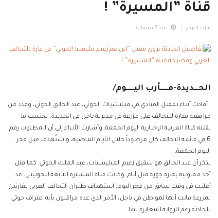
قناة ”المسيرة” !
مارب اليوم
منذ 7 سنوات
الحـــديدة-مـــــأرب اليـــــوم/
أفادت أنباء بمقتل القيادي في ميليشيات الحوثي، عبد الخالق الحوثي، وعدد من
مرافقيه بغارة للتحالف على مزرعة في مديرية باجل في الحديدة، بحسب ما
نقلته قناة العربية الإخبارية اليوم الجمعة. وأشارت الأنباء إلى أن المطلوب رقم
6 في قائمة التحالف كان مرصوداً خلال الأيام الماضية، واستُهدف قبل فجر
اليوم الجمعة.
يذكر أن عبد الخالق هو شقيق زعيم الميليشيات، عبد الملك الحوثي. كما قتل
أحد معاونيه بغارة جوية قبل أيام. وكانت قناة المسيرة التابعة للحوثيين، قد
أعلنت في وقت سابق من فجر اليوم، استهداف طيران التحالف العربي بغارتين
لمزرعة قالت أنها لمواطن في باجل، الأمر الذي عده مراقبون بأنه اعتراف حوثي
للحادثة رغم الرواية المغايرة لها.