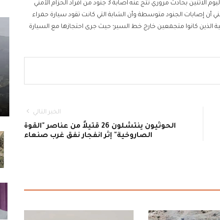
عدن-مأرب اليوم/ تسبب تهور فتاه في قيادة سيارتها مساء اليوم الاثنين بحادث مروري نتج عنه اصابة 3 جنود من أفراد الحزام الأمني
ي أن إصابات الجنود متوسطة وأن الشابة التي كانت تقود سيارة حمراء
ية الذين كانوا متجمعين خارج خط السير؛ حيث جرى احتجازها مع السيارة
الخبر التالي
الحوثيون ينتشلون 26 قتيلاً من عناصر "القوة
الصاروخية" إثر انفجار نفق غرب صنعاء