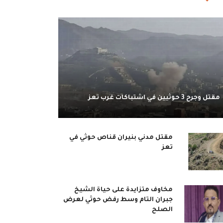
مقتل وجرح 3 حوثيين في اشتباكات غرب تعز
مقتل مدني بنيران قناص حوثي في
تعز
مخاوف متزايدة على حياة الشيخ
جبران التام وسط رفض حوثي لعرض
الصلح