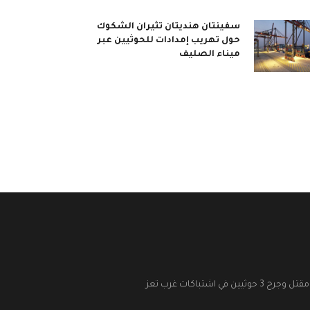
سفينتان هنديتان تثيران الشكوك
حول تهريب إمدادات للحوثيين عبر
ميناء الصليف
مقتل وجرح 3 حوثيين في اشتباكات غرب تعز