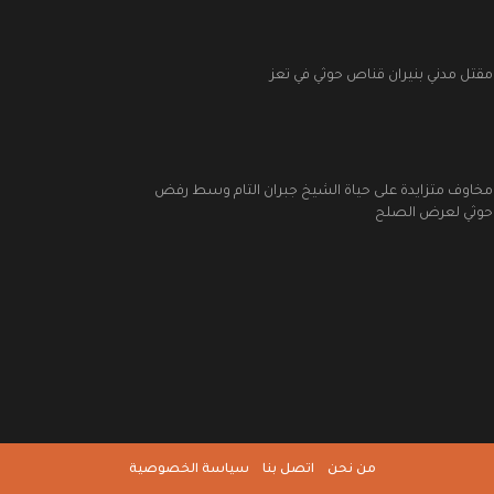
مقتل مدني بنيران قناص حوثي في تعز
مخاوف متزايدة على حياة الشيخ جبران التام وسط رفض
حوثي لعرض الصلح
من نحن
اتصل بنا
سياسة الخصوصية