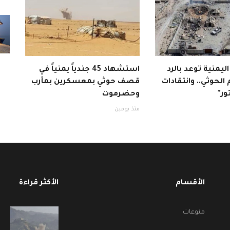
 اليمنية توعد بالرد
استشهاد 45 جندياً يمنياً في
الحوثي.. وانتقادات
قصف حوثي بمعسكرين بمأرب
ور"
وحضرموت
منذ يومين
الأقسام
الأكثر قراءة
منوعات