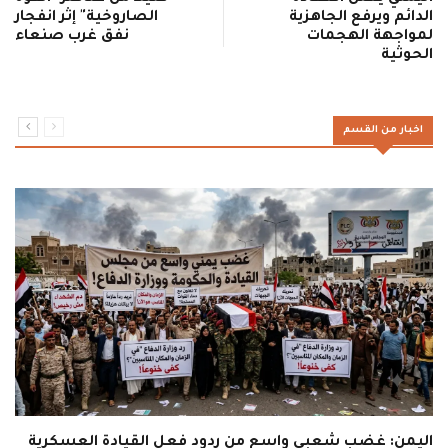
الدائم ويرفع الجاهزية
الصاروخية" إثر انفجار
لمواجهة الهجمات
نفق غرب صنعاء
الحوثية
اخبار من القسم
اليمن: غضب شعبي واسع من ردود فعل القيادة العسكرية