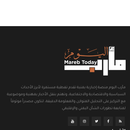
مأرب اليوم منصة إخبارية يمنية تقدم تغطية مستمرة لأبرز الأحداث
السياسية والاقتصادية والاجتماعية، وتهتم بنقل الأخبار بمهنية وموضوعية
مع التركيز على التحليل المتوازن والمعلومة الدقيقة، لتكون مصدراً موثوقاً
لمتابعة تطورات الشأن اليمني والإقليمي.