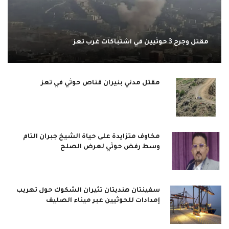
مقتل وجرح 3 حوثيين في اشتباكات غرب تعز
مقتل مدني بنيران قناص حوثي في تعز
مخاوف متزايدة على حياة الشيخ جبران التام
وسط رفض حوثي لعرض الصلح
سفينتان هنديتان تثيران الشكوك حول تهريب
إمدادات للحوثيين عبر ميناء الصليف