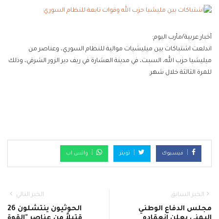
أخبار عربية/مأرب اليوم:
اندلعت اشتباكات بين ميليشيات موالية للنظام السوري، وعناصر من
ميليشيا حزب الله، السبت، في مدينة العشارة في ريف دير الزور الشرقي، وذلك
للمرة الثالثة خلال شهر.
فيسبوك
تويتر
واتس اب
الخبر السابق
الخبر التالي
مجلس الدفاع الوطني
الحوثيون ينتشلون 26
اليمني يعلن انعقاده
قتيلاً من عناصر "القوة