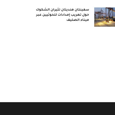
سفينتان هنديتان تثيران الشكوك
حول تهريب إمدادات للحوثيين عبر
ميناء الصليف