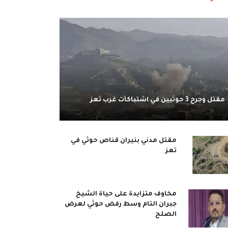
مقتل وجرح 3 حوثيين في اشتباكات غرب تعز
مقتل مدني بنيران قناص حوثي في
تعز
مخاوف متزايدة على حياة الشيخ
جبران التام وسط رفض حوثي لعرض
الصلح