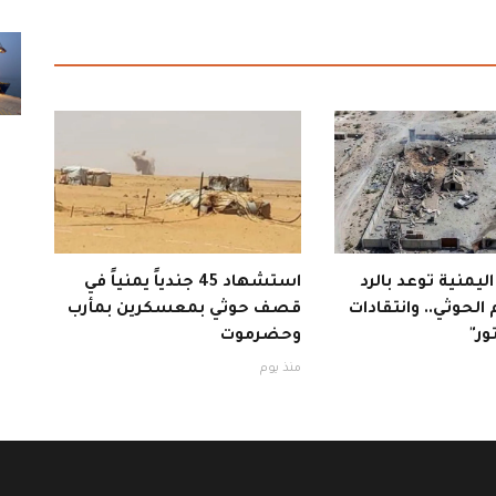
 اليمنية توعد بالرد
استشهاد 45 جندياً يمنياً في
الحوثي.. وانتقادات
قصف حوثي بمعسكرين بمأرب
ور"
وحضرموت
منذ يوم