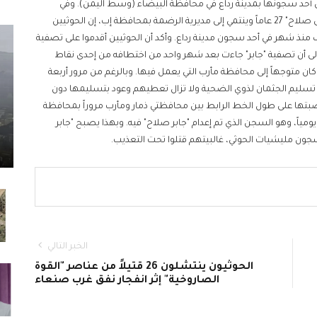
ي أحد سجونها بمدينة رداع في محافظة البيضاء (وسط اليمن). وفي
تصريح لمأرب اليوم قال أحد أقارب المختطف القتيل "جابر يحيى صلاح" 27 عاماً وينتمي إلى مديرية الرضمة بمحافظة إب، إن الحوثيين
نذ شهر في أحد سجون مدينة رداع. وأكد أن الحوثيين أقدموا على تصفية
إلى أن تصفية "جابر" جاءت بعد شهر واحد من اختطافه من إحدى نقاط
ان متوجهاً إلى محافظة مأرب التي يعمل فيها. وبالرغم من مرور أربعة
عن تسليم الجثمان لذوي الضحية ولا تزال تعطيهم وعود بتسليمها دون
بتها على طول الخط الرابط بين محافظتي ذمار ومأرب مروراً بمحافظة
ً، وهو السجن الذي تم إعدام "جابر صلاح" فيه. وبهذا يصبح "جابر
الخبر التالي
الحوثيون ينتشلون 26 قتيلاً من عناصر "القوة
الصاروخية" إثر انفجار نفق غرب صنعاء