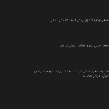
مقتل وجرح 3 حوثيين في اشتباكات غرب تعز
مقتل مدني بنيران قناص حوثي في تعز
مخاوف متزايدة على حياة الشيخ جبران التام وسط رفض
حوثي لعرض الصلح