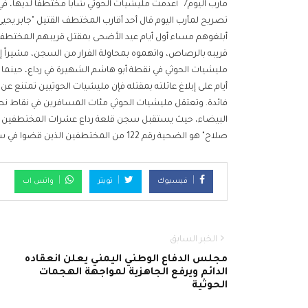
مأرب اليوم/ أعدمت مليشيات الحوثي شاباً مختطفاً لديها، ف
أبلغوهم مساء أول أيام عيد الأضحى بمقتل قريبهم المختطف م
قريبه بالرصاص، واتهموه بمحاولة الفرار من السجن، مشيراً 
مليشيات الحوثي في نقطة أبو هاشم الشهيرة في رداع، حينما ك
أيام على إبلاغ عائلته بمقتله فإن مليشيات الحوثيين تمتنع 
فائدة. وتعتقل مليشيات الحوثي مئات المسافرين في نقاط نص
البيضاء، حيث يستقبل سجن قلعة رداع عشرات المختطفين يوميا
صلاح" هو الضحية رقم 122 من المختطفين الذين قضوا في سجون مليشيات الحوثي، غالبيتهم قتلوا تحت التعذيب.
فيسبوك
تويتر
واتس اب
الخبر السابق
مجلس الدفاع الوطني اليمني يعلن انعقاده
الدائم ويرفع الجاهزية لمواجهة الهجمات
الحوثية