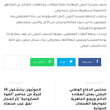
وتنفذ مليشيا الحوثي الإرهابية حملة اعتقالات ومداهمات للمنازل في المناطق
الخاضعة لسيطرتها بشكل شبه يومي.
وحملت الرابطة مليشيا الحوثي كامل المسؤولية عن حياة المعتقلين وما
يتعرضون له من سوء معاملة وحرمان من الأكل والشرب وتعذيبهم
بالصواعق الكهربائية.
وجددت رابطة أمهات المعتقلين دعوتها للشعب اليمني بان يقف صفًا واحدًا
بوجه المليشيا ويرفض انتهاكاتها بحقه والتي تزداد بشكل مطرد بحق كافة
أبناء الشعب اليمني
فيسبوك
تويتر
واتس اب
الخبر السابق
الخبر التالي
مجلس الدفاع الوطني
الحوثيون ينتشلون 26
اليمني يعلن انعقاده
قتيلاً من عناصر "القوة
الدائم ويرفع الجاهزية
الصاروخية" إثر انفجار
لمواجهة الهجمات
نفق غرب صنعاء
الحوثية