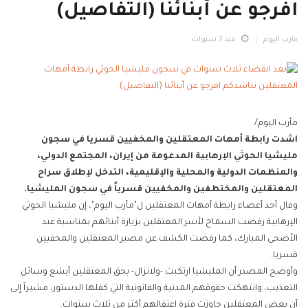
افرجو عن أبنائنا (التفاصيل)
مارب اليوم
منذ 7 سنوات
مأرب اليوم/
اشدت رابطة أمهات المعتقلين والمخفيين قسريا في سجون
مليشيا الحوثي الإرهابية المدعومة من إيران، المجتمع الدولي،
والمنظمات الدولية والمحلية والإقليمية، التدخل لإطلاق سراح
المعتقلين والمختطفين والمخفيين قسرياً في سجون المليشيا.
وقال أحد أعضاء رابطة أمهات المعتقلين ل"مأرب اليوم"، إن مليشيا الحوثي
الإرهابية رفضت السماح لأسر المعتقلين بزيارة أبنائهم بمناسبة عيد
الأضحى المبارك، كما رفضت الكشف عن مصير المعتقلين والمخفيين
قسريا.
وأوضح المصدر أن المليشيا ارتكبت -ولاتزال- بحق المعتقلين أبشع وسائل
التعذيب، وانتهكت حقوقهم المدنية والقانونية التي كفلها الدستور، مشيراً إلى
أن بعض المعتقلين جاوزت فترة اعتقالهم أكثر من ثلاث سنوات.