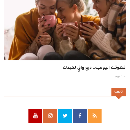
قهوتك اليومية.. درع واقٍ لكبدك
منذ يوم
تابعنا