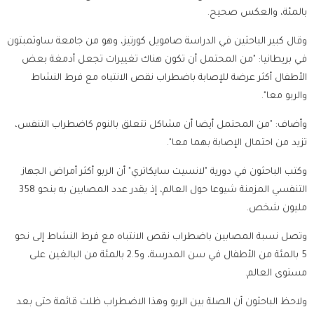
بالمئة، والعكس صحيح.
وقال كبير الباحثين في الدراسة صامويل كورتيز، وهو من جامعة ساوثمبتون
في بريطانيا: "من المحتمل أن تكون هناك تغييرات تجعل أدمغة بعض
الأطفال أكثر عرضة للإصابة باضطراب نقص الانتباه مع فرط النشاط
والربو معا".
وأضاف: "من المحتمل أيضا أن مشاكل تتعلق بالنوم كاضطراب التنفس،
تزيد من احتمال الإصابة بهما معا".
وكتب الباحثون في دورية "لانسيت سايكاتري" أن الربو أكثر أمراض الجهاز
التنفسي المزمنة شيوعا حول العالم، إذ يقدر عدد المصابين به بنحو 358
مليون شخص.
وتصل نسبة المصابين باضطراب نقص الانتباه مع فرط النشاط إلى نحو
5 بالمئة من الأطفال في سن المدرسة، و2.5 بالمئة من البالغين على
مستوى العالم.
ولاحظ الباحثون أن الصلة بين الربو وهذا الاضطراب ظلت قائمة حتى بعد