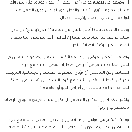
أن وضعوا في الاعتبار عوامل أخرى يمكن أن تكون مؤثرة، مثل سن الأم
عند الولادة ومستوى التعليم والدخل لدى الوالدين ووزن الطفل عند
الولادة، إلى جانب الإصابة بإكزيما الأطفال.
وكتبت الباحثة جيسيكا أجنيو-بليس من جامعة "كينغز كوليدج" في لندن
مقالة مرافقة للدراسة، قالت فيها إن أعراض أحد المرضين ربما تجعل
المصاب أكثر عرضة للإصابة بالآخر.
وأضافت: "يمكن لمرضى الربو المعاناة من السعال وصعوبة التنفس في
الليل، مما قد يسفر عن أعراض اضطراب نقص الانتباه مع فرط
النشاط، ومن المحتمل أن تؤدي الضغوط النفسية والاجتماعية المرتبطة
بأعراض اضطراب نقص الانتباه مع فرط النشاط إلى تقلبات في وظائف
المناعة، مما قد يتسبب في أعراض الربو أو يفاقمها".
وأشارت كذلك إلى أنه "من المحتمل أن يكون سبب آخر هو ما يؤدي للإصابة
بالاضطراب والربو".
وقالت: "الكثير من عوامل الإصابة بالربو واضطراب نقص الانتباه مع فرط
النشاط وراثية، وربما يكون الأشخاص الأكثر عرضة جينيا للربو أكثر عرضة