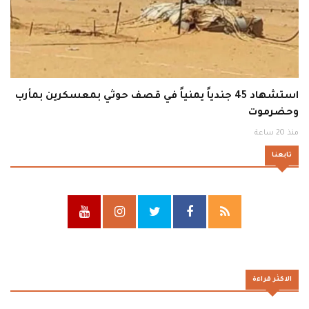
استشهاد 45 جندياً يمنياً في قصف حوثي بمعسكرين بمأرب
وحضرموت
منذ 20 ساعة
تابعنا
الاكثر قراءة