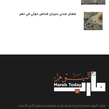
مقتل مدني بنيران قناص حوثي في تعز
مأرب اليوم منصة إخبارية يمنية تقدم تغطية مستمرة لأبرز الأحداث