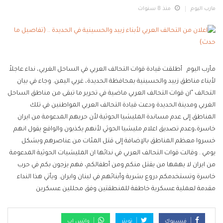
مارب اليوم
منذ 8 سنوات
مأرب اليوم أطلقت قيادة قوات التحالف العربي في الساحل الغربي، نداء عاجلاً
لأبناء مناطق زبيد والحسينية بمحافظة الحديدة، غربي اليمن. وجاء في بيان
التحالف "ان قوات التحالف العربي ماضية في تحرير ما تبقى من مناطق الساحل
الغربي ومدينة الحديدة ودعت قيادة التحالف العربي المواطنين في تلك
المناطق إلى عدم مساندة المليشيا الحوثية لأن حربهم المدعومة من ايران
خاسرة،وعدم تصديق اعلام مليشيا الحوثي لأنهم يكذبون والواقع يقول انهم
خسروا معظم المناطق بالإضافة إلى قتل المئات من عناصرهم وبشكل
يومي . وقالت قوات التحالف العربي في ندائها ان المليشيات الحوثية المدعومة
من ايران لا يهمها من يقتل منكم ومن أطفالكم، فهم يزجون بكم في حرب
خاسرة وتستخدمكم دروع بشرية وأبنائهم في لبنان وايران. ويأتي هذا النداء
مقدمة لعملية عسكرية خاطفة للمنطقتين وفق محللين عسكرين
فيسبوك
تويتر
واتس اب