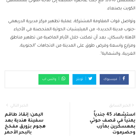
أغسطس 2018، مع جثث عناصره السبعة إلى ثلاجة الموتى بمستشفى
الكويت بصنعاء.
وتواصل قوات المقاومة المشتركة، عملية تطهير مركز مديرية الدريهمي
-جنوب مدينة الحديدة- من الميليشيات الحوثية المتحصنة في الأحياء
الآهلة بالسكان، بعد أن تمكنت خلال الأيام الماضية من تطهير مناطق
ومزارع واسعة وفرض طوق على المدينة من الاتجاهات "الجنوبية،
الغربية، والشمالية".
فيسبوك
تويتر
واتس اب
الخبر السابق
الخبر التالي
استشهاد 45 جندياً
اليمن: إنقاذ طاقم
يمنياً في قصف حوثي
سفينة هندية بعد
بمعسكرين بمأرب
هجوم بزورق مفخخ
وحضرموت
بالبحر الأحمر