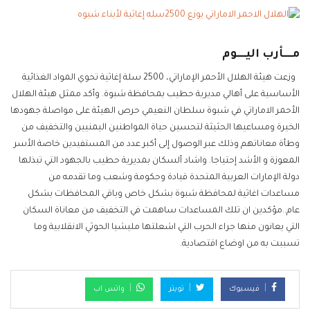
مــــأرب اليــــوم
وزعت هيئة الهلال الأحمر الإماراتي، 2500 سلة إغاثية تحوي المواد الغذائية
الأساسية على أهالي مديرية حطيب بمحافظة شبوة. وأكد ممثل هيئة الهلال
الأحمر الاماراتي في شبوة سلطان النعيمي حرص الهيئة على مواصلة جهودها
الخيرة ومساعيها الحثيثة لتحسين حياة المواطنين اليمنيين والتخفيف من
وطأة معاناتهم وذلك عبر الوصول إلى أكبر عدد من المستفيدين خاصة الأسر
المعوزة و الأشد إحتياجا. واشاد ألسكان بمديرية حطيب بالجهود التي تبذلها
دولة الإمارات العربية المتحدة قيادة وحكومة وشعب وما تقدمه من
مساعدات اغاثية لمحافظة شبوة بشكل خاص وباقي المحافظات بشكل
عام..مؤكدين ان تلك المساعدات ساهمت في التخفيف من معاناة السكان
التي يعانون منها جراء الحرب التي اشعلتها مليشيا الحوثي الانقلابية وما
تسببت به من اوضاع اقتصادية.
فيسبوك
تويتر
واتس اب