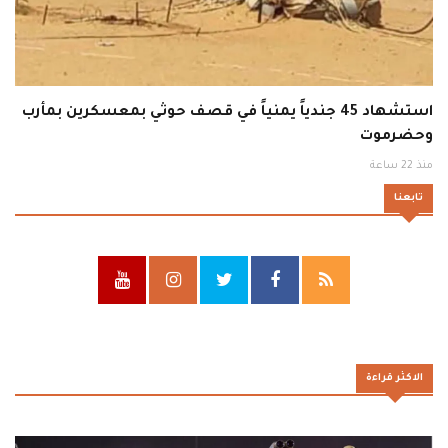
استشهاد 45 جندياً يمنياً في قصف حوثي بمعسكرين بمأرب
وحضرموت
منذ 22 ساعة
تابعنا
الاكثر قراءة