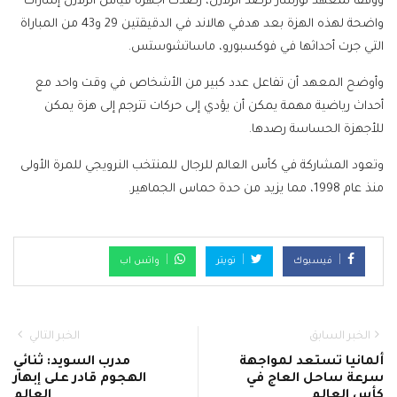
ووفقًا لمعهد نورسار لرصد الزلازل، رصدت أجهزة قياس الزلازل إشارات
واضحة لهذه الهزة بعد هدفي هالاند في الدقيقتين 29 و43 من المباراة
التي جرت أحداثها في فوكسبورو، ماساتشوستس.
وأوضح المعهد أن تفاعل عدد كبير من الأشخاص في وقت واحد مع
أحداث رياضية مهمة يمكن أن يؤدي إلى حركات تترجم إلى هزة يمكن
للأجهزة الحساسة رصدها.
وتعود المشاركة في كأس العالم للرجال للمنتخب النرويجي للمرة الأولى
منذ عام 1998، مما يزيد من حدة حماس الجماهير.
فيسبوك
تويتر
واتس اب
الخبر السابق
الخبر التالي
ألمانيا تستعد لمواجهة
مدرب السويد: ثنائي
سرعة ساحل العاج في
الهجوم قادر على إبهار
كأس العالم
العالم