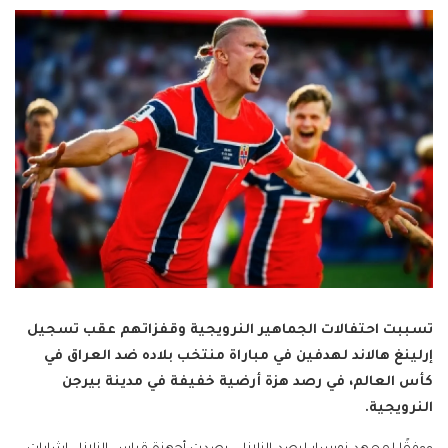
تسببت احتفالات الجماهير النرويجية وقفزاتهم عقب تسجيل
إرلينغ هالاند لهدفين في مباراة منتخب بلاده ضد العراق في
كأس العالم، في رصد هزة أرضية خفيفة في مدينة بيرجن
النرويجية.