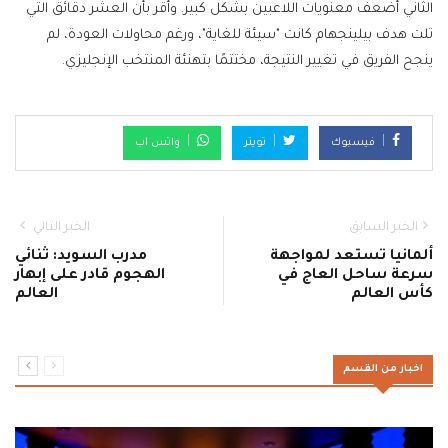
الثاني أضعف معنويات اللاعبين بشكل كبير. وأقر بأن العشر دقائق التي
تلت هدف بيلينجهام كانت "سيئة للغاية"، ورغم محاولات العودة، لم
ينجح الفريق في تغيير النتيجة، مختتمًا بتهنئة المنتخب الإنجليزي.
فيسبوك
تويتر
واتس اب
الخبر السابق
الخبر التالي
ألمانيا تستعد لمواجهة
مدرب السويد: ثنائي
سرعة ساحل العاج في
الهجوم قادر على إبهار
كأس العالم
العالم
اخبار من القسم