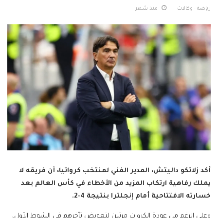
رياضة - وكالات
منذ شهر
أكد زلاتكو داليتش، المدير الفني لمنتخب كرواتيا، أن فريقه لا
يملك رفاهية ارتكاب المزيد من الأخطاء في كأس العالم بعد
خسارته الافتتاحية أمام إنجلترا بنتيجة 4-2.
وعلى الرغم من عودة الكروات مرتين لتعويض تأخرهم في الشوط الأول،