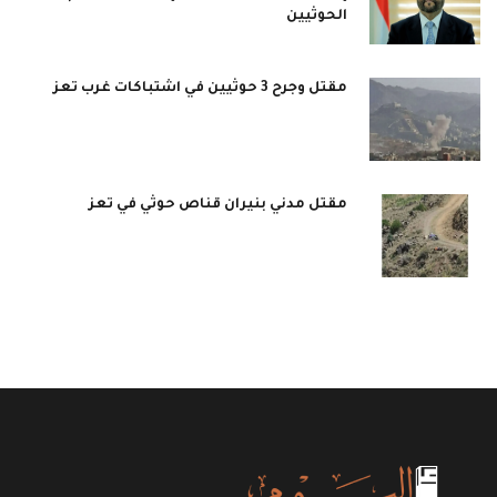
الحوثيين
مقتل وجرح 3 حوثيين في اشتباكات غرب تعز
مقتل مدني بنيران قناص حوثي في تعز