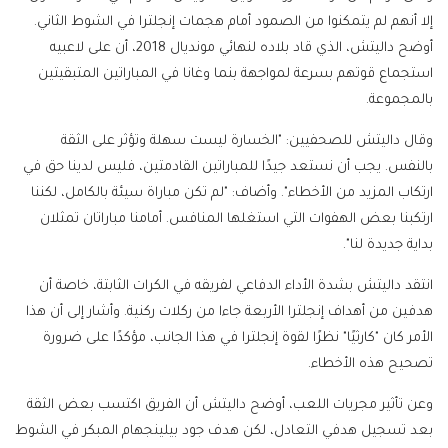
إلا أنهم لم يتمكنوا من الصمود أمام هجمات إنجلترا في الشوط الثاني.
أوضح داليتش، الذي قاد بلاده لنهائي مونديال 2018، أن على لاعبيه
استجماع قوتهم بسرعة لمواجهة بنما وغانا في المباراتين المتبقيتين
بالمجموعة.
وقال داليتش للصحفيين: "الخسارة ليست سهلة وتؤثر على الثقة
بالنفس. يجب أن نستعد جيدًا للمباراتين القادمتين، فليس لدينا حق في
ارتكاب المزيد من الأخطاء". وأضاف: "لم تكن مباراة سيئة بالكامل، لكننا
ارتكبنا بعض الهفوات التي استغلها المنافس. أمامنا مباراتان تمثلان
بداية جديدة لنا".
انتقد داليتش بشدة الأداء الدفاعي لفريقه في الكرات الثابتة، خاصة أن
هدفين من أهداف إنجلترا الأربعة جاءا من ركلات ركنية. وأشار إلى أن هذا
الأمر كان "كارثيًا" نظرًا لقوة إنجلترا في هذا الجانب، مؤكدًا على ضرورة
تصحيح هذه الأخطاء.
وعن تأثير مجريات اللعب، أوضح داليتش أن الفريق اكتسب بعض الثقة
بعد تسجيل هدفي التعادل، لكن هدف جود بيلينجهام المبكر في الشوط