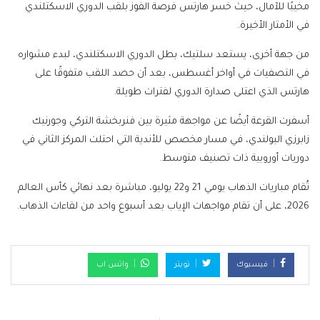
مخيبًا للآمال، حيث خسر هارتس فرصة الفوز بلقب الدوري الاسكتلندي
في الأمتار الأخيرة.
من جهة أخرى، يستعد سلتيك، بطل الدوري الاسكتلندي، لبدء مشواره
في التصفيات في أواخر أغسطس، بعد أن حصد اللقب متفوقًا على
هارتس الذي اعتلى صدارة الدوري لفترات طويلة.
أسفرت القرعة أيضًا عن مواجهة مثيرة بين فنربخشة التركي وجورنيك
زابرزي البولندي، في مسار مخصص للأندية التي احتلت المركز الثاني في
دوريات أوروبية ذات تصنيف متوسط.
تُقام مباريات الذهاب يومي 21 و22 يوليو، مباشرة بعد نهائي كأس العالم
2026، على أن تقام مواجهات الإياب بعد أسبوع واحد من لقاءات الذهاب.
فيسبوك
تويتر
واتس اب