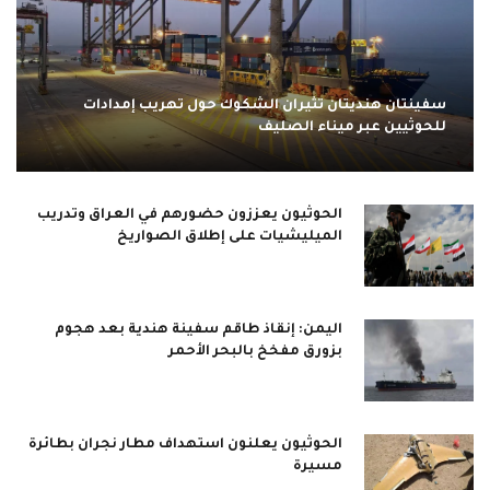
سفينتان هنديتان تثيران الشكوك حول تهريب إمدادات
للحوثيين عبر ميناء الصليف
الحوثيون يعززون حضورهم في العراق وتدريب
الميليشيات على إطلاق الصواريخ
اليمن: إنقاذ طاقم سفينة هندية بعد هجوم
بزورق مفخخ بالبحر الأحمر
الحوثيون يعلنون استهداف مطار نجران بطائرة
مسيرة