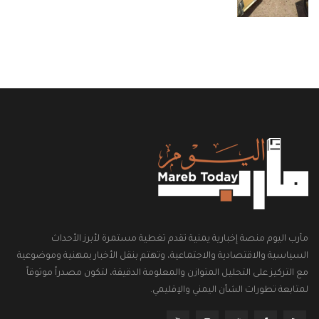
مأرب اليوم منصة إخبارية يمنية تقدم تغطية مستمرة لأبرز الأحداث
السياسية والاقتصادية والاجتماعية، وتهتم بنقل الأخبار بمهنية وموضوعية
مع التركيز على التحليل المتوازن والمعلومة الدقيقة، لتكون مصدراً موثوقاً
لمتابعة تطورات الشأن اليمني والإقليمي.