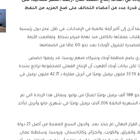
يادة في أهداف إنتاج النفط خلال أربعة أشهر متتالية، على
يق قدرة عدد من أعضاء التحالف على ضخ المزيد من النفط
أدى إلى أكبر أزمة عالمية في الإمدادات، في ظل عجز دول رئيسية
لبات عملائها بالكامل منذ نهاية فبراير شباط. وتفاقمت الأزمة
 (أوبك) بعد نحو 60 عامًا من انضمامها.
لذي يضم منظمة أوبك وشركاء منهم روسيا، قد رفعوا حصص
 ويونيو بنحو 600 ألف برميل يوميًا. لكن بيانات أوبك أظهرت أن الإنتاج الفعلي للمجموعة تراجع بشدة
نتيجة خفض الصادرات من دول الخليج، ليبلغ في المتوسط 33.19 مليون برميل يوميًا في أبريل مقارنة بـ 42.77 مليون برميل في
ورجحت المصادر أن يرفع الأعضاء السبعة أهداف الإنتاج بنحو 188 ألف برميل يوميًا اعتبارًا من يوليو. ويماثل هذا الزيادة التي تم
إقرارها لشهر يونيو، والتي تم تعديلها بالخفض من الزيادات الشهرية البالغة 206 آلاف برميل يوميًا في شهري مايو وأبريل لتأخذ
وطلبت جميع المصادر عدم الكشف عن هوياتها، وقالت إن القرار النهائي لم يتخذ بعد. والدول السبع المعنية من أصل 21 دولة
 والعراق، والكويت، والجزائر، وكازاخستان، وروسيا، وسلطنة عمان.