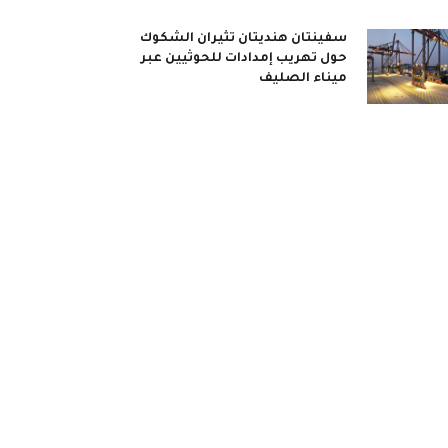
سفينتان هنديتان تثيران الشكوك
حول تهريب إمدادات للحوثيين عبر
ميناء الصليف