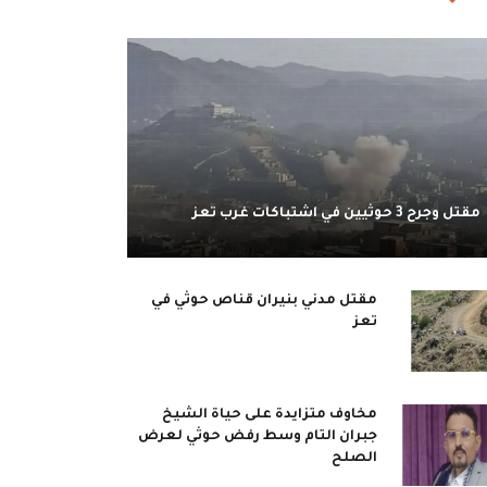
مقتل وجرح 3 حوثيين في اشتباكات غرب تعز
مقتل مدني بنيران قناص حوثي في
تعز
مخاوف متزايدة على حياة الشيخ
جبران التام وسط رفض حوثي لعرض
الصلح