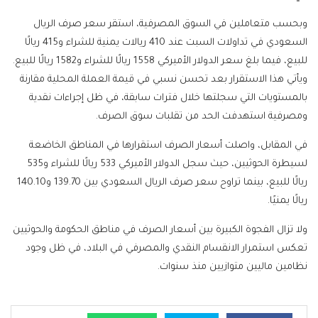
وبحسب متعاملين في السوق المصرفية، استقر سعر صرف الريال
السعودي في تداولات السبت عند 410 ريالات يمنية للشراء و415 ريالًا
للبيع، فيما بلغ سعر الدولار الأميركي 1558 ريالًا للشراء و1582 ريالًا للبيع.
ويأتي هذا الاستقرار بعد تحسن نسبي في قيمة العملة المحلية مقارنة
بالمستويات التي سجلتها خلال فترات سابقة، في ظل إجراءات نقدية
ومصرفية استهدفت الحد من تقلبات سوق الصرف.
في المقابل، واصلت أسعار الصرف استقرارها في المناطق الخاضعة
لسيطرة الحوثيين، حيث سجل الدولار الأميركي 533 ريالًا للشراء و535
ريالًا للبيع، بينما تراوح سعر صرف الريال السعودي بين 139.70 و140.10
ريالًا يمنيًا.
ولا تزال الفجوة الكبيرة بين أسعار الصرف في مناطق الحكومة والحوثيين
تعكس استمرار الانقسام النقدي والمصرفي في البلاد، في ظل وجود
نظامين ماليين متوازيين منذ سنوات.