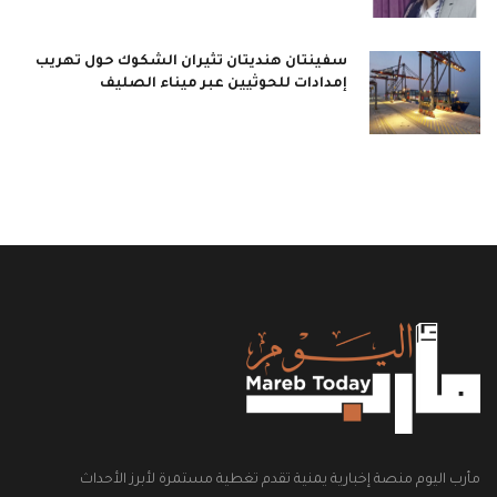
سفينتان هنديتان تثيران الشكوك حول تهريب
إمدادات للحوثيين عبر ميناء الصليف
مأرب اليوم منصة إخبارية يمنية تقدم تغطية مستمرة لأبرز الأحداث