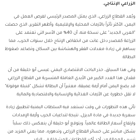
الزراعي الإنتاجي.
ويُعد القطاع الزراعي، الذي يمثل المصدر الرئيسي لفرص العمل في
اليمن، الأكثر تأثراً بالأزمات المحلية والإقليمية. وأظهر التقرير، الذي حصلت
"العربي الجديد" على نسخة منه، أن 40% من الأسر التي تعتمد على
الزراعة كمصدر دخل عانت من انخفاض الإنتاج خلال سنوات الحرب، مما
يساهم في زيادة معدلات الفقر والهشاشة بين السكان وتصاعد ضغوط
البطالة.
وفي هذا السياق، حذر الباحث الاقتصادي اليمني عيسى أبو حليقة من أن
فقدان هذا العدد الكبير من الأيدي العاملة المتسربة من القطاع الزراعي
قد يضع اليمن أمام أزمة عميقة، معتبراً أن البطالة تشكل "قنبلة موقوتة"
لا تقل خطورة عن الأزمات الغذائية والإنسانية والاقتصادية والمالية.
تأتي هذه التطورات في وقت تستعد فيه السلطات اليمنية لتطبيق زيادة
سعرية جديدة في مادة الديزل، نتيجة لتداعيات الحرب وأزمة الإمدادات
وارتفاع أسعار الطاقة عالمياً. ويتوقع أبو حليقة أن ينعكس ذلك سلباً
بشكل مباشر على خسائر القطاع الزراعي وتدهوره، مما يعني المزيد من
تسرب العمالة من أحد أكبر القطاعات المشغلة في البلاد.