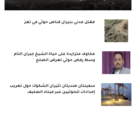
مقتل مدني بنيران قناص حوثي في تعز
مخاوف متزايدة على حياة الشيخ جبران التام
وسط رفض حوثي لعرض الصلح
سفينتان هنديتان تثيران الشكوك حول تهريب
إمدادات للحوثيين عبر ميناء الصليف