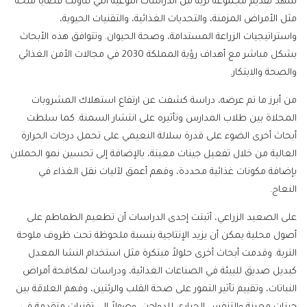
شهد تقديم مجموعة ثرية من الدراسات النوعية التي تناولت قضايا ملحة
مثل الأمراض المزمنة، والتحديات الغذائية، والتقنيات الحيوية،
واستراتيجيات الزراعة المستدامة، وصحة الحيوان. وتتوافق هذه الأبحاث
بشكل مباشر مع أهداف رؤية المملكة 2030 في مجالات الأمن الغذائي
والصحة والابتكار.
من أبرز ما تم عرضه، دراسة كشفت عن ارتفاع استهلاك المشروبات
المحلاة بين طلاب المدارس وتأثيره على انتشار السمنة. كما سلطت
أبحاث أخرى الضوء على قدرة سلالة النعيمي على تحمل درجات الحرارة
العالية من خلال تفعيل جينات معينة، بالإضافة إلى تحسين نمو الحملان
بإضافة مكونات غذائية محددة، وفهم أعمق لآليات نقل الغذاء في
النعاج.
على الصعيد الزراعي، أثبتت إحدى الدراسات أن تطعيم الطماطم على
أصول محلية يمكن أن يزيد الإنتاجية بنسبة ملحوظة تحت ظروف ملوحة
التربة. وقدمت أبحاث أخرى حلولاً مبتكرة مثل استخدام النشا المعدل
كبديل صديق للبيئة في الصناعات الغذائية، ودراسات لمكافحة أمراض
النباتات، وتقييم تأثير التمور على صحة القلب والرئتين، وفهم العلاقة بين