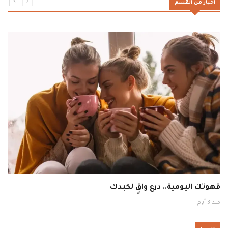
اخبار من القسم
قهوتك اليومية.. درع واقٍ لكبدك
منذ 3 أيام