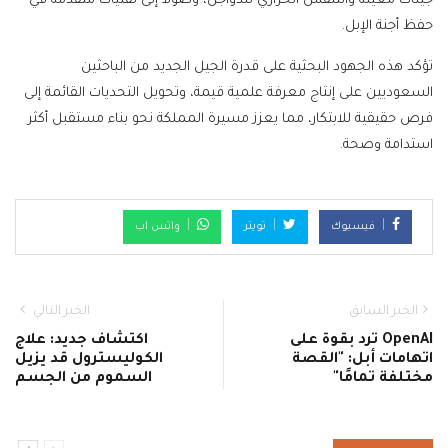
جينات معينة والتنفس الحراري للدواجن، وصولاً إلى تقنيات متقدمة في
حفظ أجنة الإبل.
تؤكد هذه الجهود البحثية على قدرة الجيل الجديد من الباحثين
السعوديين على إنتاج معرفة علمية قيمة، وتحويل التحديات القائمة إلى
فرص حقيقية للابتكار، مما يعزز مسيرة المملكة نحو بناء مستقبل أكثر
استدامة وصحة.
فيسبوك
تويتر
واتس اب
الخبر السابق
الخبر التالي
OpenAI ترد بقوة على
اكتشاف جديد: علاج
اتهامات أبل: "القصة
الكوليسترول قد يزيل
مختلفة تمامًا"
السموم من الجسم