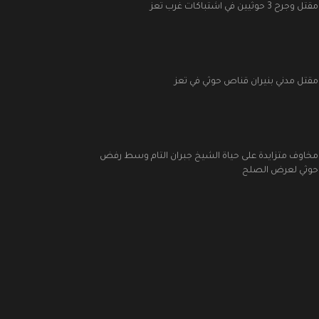
مقتل وجرح 3 حوثيين في اشتباكات غرب تعز
مقتل مدني بنيران قناص حوثي في تعز
مخاوف متزايدة على حياة الشيخ جبران التام وسط رفض
حوثي لعرض الصلح