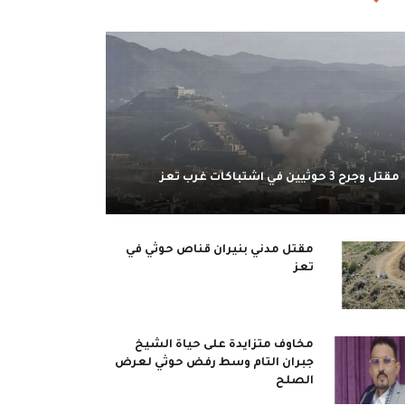
مقتل وجرح 3 حوثيين في اشتباكات غرب تعز
مقتل مدني بنيران قناص حوثي في
تعز
مخاوف متزايدة على حياة الشيخ
جبران التام وسط رفض حوثي لعرض
الصلح