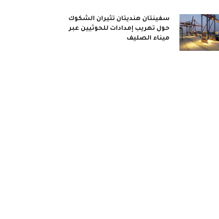
سفينتان هنديتان تثيران الشكوك
حول تهريب إمدادات للحوثيين عبر
ميناء الصليف