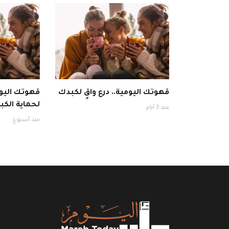
قهوتك اليومية.. درع واقٍ لكبدك
قهوتك اليوم
لحماية الكبد
منذ 3 أيام
منذ أسبوع