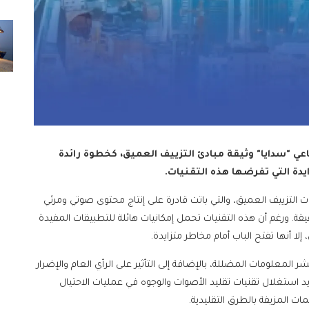
عي "سدايا" وثيقة مبادئ التزييف العميق، كخطوة رائدة
دة التي تفرضها هذه التقنيات.
يات التزييف العميق، والتي باتت قادرة على إنتاج محتوى صوتي ومرئي
ة. ورغم أن هذه التقنيات تحمل إمكانيات هائلة للتطبيقات المفيدة
إلا أنها تفتح الباب أمام مخاطر متزايدة.
المعلومات المضللة، بالإضافة إلى التأثير على الرأي العام والإضرار
استغلال تقنيات تقليد الأصوات والوجوه في عمليات الاحتيال
 المزيفة بالطرق التقليدية.