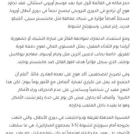
حجز مكانه في القائمة لأول مرة بعد موسم أوروبي استثنائي. فقد تجاوز
هوج أي تراجع في الدوري النرويجي ليصبح نجماً في دوري أبطال أوروبا،
مسجلاً أهدافاً مؤثرة في شباك عمالقة مثل مانشستر سيتي، أتلتيكو
مدريد، إنتر ميلان، وسبورتنج لشبونة.
ومع استعداد الدنمارك لمواجهة الفائز من مباراة التشيك أو جمهورية
أيرلندا يوم الثلاثاء المقبل، يمثل المستوى العالي لهوج دفعة قوية
للفريق، خاصة بجانب لاعبين آخرين مثل وليام أوسولا، مهاجم نيوكاسل
يونايتد، الذي سجل مؤخراً هدف الفوز القاتل ضد مانشستر يونايتد.
وفي تصريح للصحفيين، أكد هوج على نهجه الهادئ، قائلاً: "أعلم أن
الجميع قد يمل من تكراري لعبارة 'أتعامل مع الأمور يوماً بيوم'، لكن هذا
النهج مفيد لي شخصياً ويساعدني على عدم الانجراف وراء الأفكار
الكبيرة". وأضاف أنه يحاول عيش كل يوم على حدة رغم تشتت الأفكار،
وهو ما يفيده داخل الملعب وخارجه.
المسيرة المذهلة لفريقه بودو/جليمت في دوري الأبطال، والتي انتهت
بخروجه أمام سبورتنج لشبونة (5-3 بمجموع المباراتين)، هي ما سلطت
الأضواء على هوج، مانحة إياه اهتماماً لم يكن يتوقعه قبل عام واحد. ومع