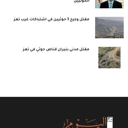
الحوثيين
مقتل وجرح 3 حوثيين في اشتباكات غرب تعز
مقتل مدني بنيران قناص حوثي في تعز