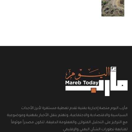
مأرب اليوم منصة إخبارية يمنية تقدم تغطية مستمرة لأبرز الأحداث
السياسية والاقتصادية والاجتماعية، وتهتم بنقل الأخبار بمهنية وموضوعية
مع التركيز على التحليل المتوازن والمعلومة الدقيقة، لتكون مصدراً موثوقاً
لمتابعة تطورات الشأن اليمني والإقليمي.