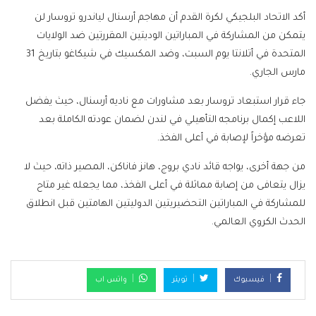
أكد الاتحاد البلجيكي لكرة القدم أن مهاجم أرسنال لياندرو تروسار لن
يتمكن من المشاركة في المباراتين الوديتين المقررتين ضد الولايات
المتحدة في أتلانتا يوم السبت، وضد المكسيك في شيكاغو بتاريخ 31
مارس الجاري.
جاء قرار استبعاد تروسار بعد مشاورات مع ناديه أرسنال، حيث يفضل
اللاعب إكمال برنامجه التأهيلي في لندن لضمان عودته الكاملة بعد
تعرضه مؤخراً لإصابة في أعلى الفخذ.
من جهة أخرى، يواجه قائد نادي بروج، هانز فاناكن، المصير ذاته، حيث لا
يزال يتعافى من إصابة مماثلة في أعلى الفخذ، مما يجعله غير متاح
للمشاركة في المباراتين التحضيريتين الدوليتين الهامتين قبل انطلاق
الحدث الكروي العالمي.
فيسبوك
تويتر
واتس اب