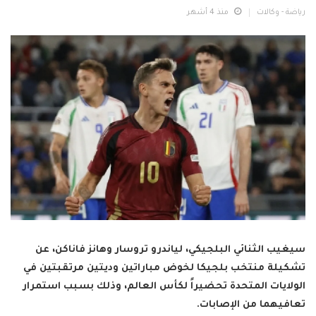
رياضة - وكالات
منذ 4 أشهر
سيغيب الثنائي البلجيكي، لياندرو تروسار وهانز فاناكن، عن
تشكيلة منتخب بلجيكا لخوض مباراتين وديتين مرتقبتين في
الولايات المتحدة تحضيراً لكأس العالم، وذلك بسبب استمرار
تعافيهما من الإصابات.