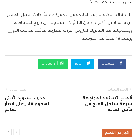
شيء سيسير كما يجب".
اللاعبة الجاميكية الدولية، البالغة من العمر 29 عاماً، كانت تحمل بالفعل
الرقم القياسي لأكبر عدد من الثلاثيات المسجلة في تاريخ المسابقة،
وبتسجيلها هذا الهاتريك التاريخي، عززت صدارتها لقائمة هدافات الدوري
برصيد 18 هدفاً هذا الموسم.
فيسبوك
تويتر
واتس اب
الخبر السابق
الخبر التالي
ألمانيا تستعد لمواجهة
مدرب السويد: ثنائي
سرعة ساحل العاج في
الهجوم قادر على إبهار
كأس العالم
العالم
اخبار من القسم