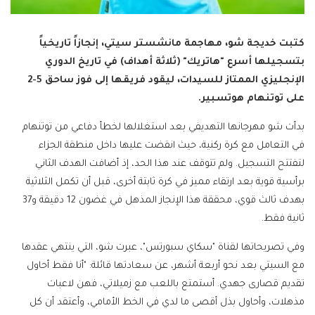
كتبت خديجة شو، مهاجمة مانشستر سيتي، إنجازاً تاريخياً
بتسجيلها أسرع "هاتريك" (ثلاثة أهداف) في تاريخ الدوري
الإنجليزي الممتاز للسيدات، ليقود فريقها إلى فوز ساحق 5-2
على توتنهام هوتسبير.
بدأت شو مهرجانها التهديفي بعد استغلالها لخطأ دفاعي من توتنهام
في التعامل مع كرة ركنية، حيث انقضت عليها داخل منطقة الجزاء
لتفتتح التسجيل. ولم تتوقف عند هذا الحد، إذ أضافت الهدف الثاني
برأسية قوية بعد ارتقاء مميز في كرة ثابتة أخرى، قبل أن تكمل الثلاثية
بهدف ثالث قوي، محققة هذا الإنجاز المذهل في غضون 12 دقيقة و37
ثانية فقط.
وفي تصريحاتها لقناة "سكاي سبورتس"، عبرت شو، التي ينتهي عقدها
مع السيتي بعد نحو أربعة أشهر، عن سعادتها قائلة: "أنا فقط أحاول
تقديم قصارى جهدي. أستمتع باللعب مع زميلاتي، فهن لاعبات
مذهلات، وأحاول بذل أقصى ما لدي في الخط الأمامي، وأعتقد أن كل