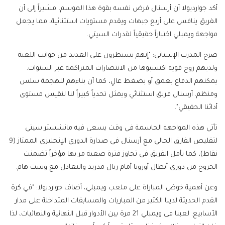
أكد جوارديولا أن أرسنال فرض نفسه بقوة هذا الموسم، مشيراً إلى أن
الفريق ينافس على أربع جبهات ويقدم مستويات استثنائية، مما يجعل
مواجهة ويمبلي اختباراً حقيقياً لقدرات السيتي.
صرح المدرب الإسباني: "إنهم يسيطرون على العديد من جوانب اللعبة
ولديهم روح قوية اكتسبوها من الانتصارات المتراكمة عبر السنوات.
يمكنهم الدفاع بعمق أو بضغط عالٍ، كما أن بناءهم للهجمة سلس
ومنظم. أرسنال فريق استثنائي ويمثل تحدياً كبيراً لنا لنقيس مستوى
أدائنا الحقيقي".
تأتي هذه المواجهة الحاسمة في وقت يسعى فيه مانشستر سيتي
لتقليص الفارق الحالي مع أرسنال في صدارة الدوري الإنجليزي الممتاز (9
نقاط)، كما يأمل الفريق في تجاوز فترة صعبة مر بها مؤخراً تضمنت
الخروج من دوري أبطال أوروبا أمام ريال مدريد والتعادل مع وست هام.
وعن أهمية خوض المباراة على ملعب ويمبلي، أضاف جوارديولا: "في كرة
القدم الحديثة لدينا الكثير من المباريات والمسابقات المتداخلة على مدار
الأسابيع. لعبنا في ويمبلي 21 مرة بين الأدوار قبل النهائية والنهائيات، لذا