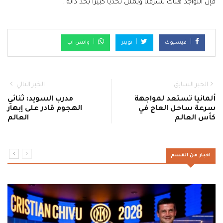
فإن التواجد هناك يشرفنا ويمثل تحدياً كبيراً بحد ذاته".
فيسبوك
تويتر
واتس اب
الخبر السابق
الخبر التالي
ألمانيا تستعد لمواجهة
مدرب السويد: ثنائي
سرعة ساحل العاج في
الهجوم قادر على إبهار
كأس العالم
العالم
اخبار من القسم