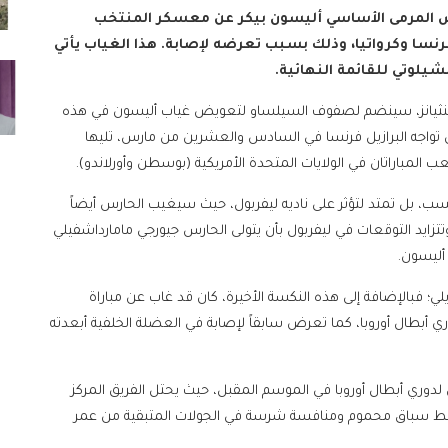
حارس المرمى الأساسي أليسون بيكر عن معسكر المنتخب
رنسا وكرواتيا، وذلك بسبب تعرضه لإصابة. هذا الغياب يأتي
نشيلوتي للقائمة النهائية.
ورينثيانز، سينضم لصفوف السيلساو لتعويض غياب أليسون في هذه
ر أن تواجه البرازيل فرنسا في السادس والعشرين من مارس، تليها
ب المباراتان في الولايات المتحدة الأمريكية (بوسطن وأورلاندو).
ب، بل تمتد لتؤثر على ناديه ليفربول، حيث سيغيب الحارس أيضاً
وتتزايد التوقعات في ليفربول بأن يتولى الحارس جيورجي مامارداشفيلي
أليسون.
يلي؛ فبالإضافة إلى هذه النكسة الأخيرة، كان قد غاب عن مباراة
 الحاسمة ضد غلطة سراي في ذهاب دور الـ16 بدوري أبطال أوروبا، كما تعرض سابقاً لإصابة في العضلة الخلفية أبعدته
دوري أبطال أوروبا في الموسم المقبل، حيث يحتل الفريق المركز
ترتيب البريميرليج برصيد 49 نقطة، وسط سباق محموم ومنافسة شرسة في الجولات المتبقية من عمر