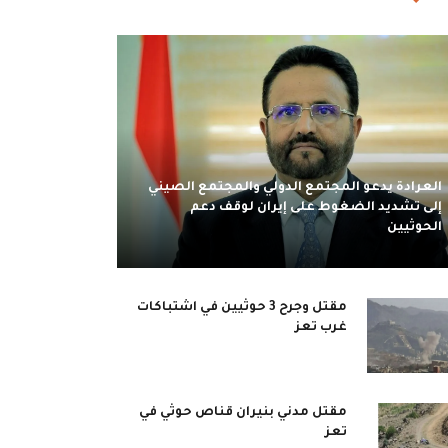
العرادة يدعو المجتمع الدولي والمجتمع الصيني
إلى تشديد الضغوط على إيران لوقف دعم
الحوثيين
مقتل وجرح 3 حوثيين في اشتباكات
غرب تعز
مقتل مدني بنيران قناص حوثي في
تعز