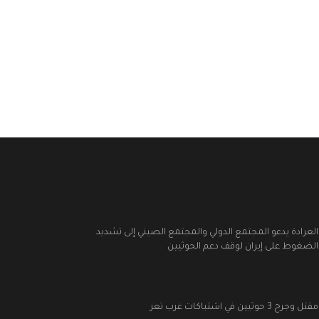
العرادة يدعو المجتمع الدولي والمجتمع الصيني إلى تشديد
الضغوط على إيران لوقف دعم الحوثيين
مقتل وجرح 3 حوثيين في اشتباكات غرب تعز