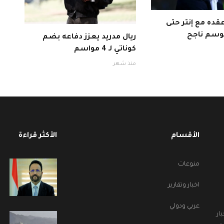
قده مع إنتر حتى
ريال مدريد يعزز دفاعه بضم
كوناتي لـ 4 مواسم
منذ شهر
الأقسام
الأكثر قراءة
منوعات
اخبار وتقارير
عربي ودولي
ار