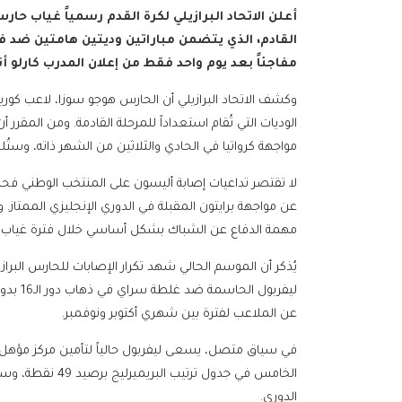
أعلن الاتحاد البرازيلي لكرة القدم رسمياً غياب 
القادم، الذي يتضمن مباراتين وديتين هامتين ضد ف
مفاجئاً بعد يوم واحد فقط من إعلان المدرب كارلو أ
وكشف الاتحاد البرازيلي أن الحارس هوجو سوزا، لاعب ك
الوديات التي تُقام استعداداً للمرحلة القادمة. ومن المقر
مواجهة كرواتيا في الحادي والثلاثين من الشهر ذاته، وستُلع
لا تقتصر تداعيات إصابة أليسون على المنتخب الوطني فحس
عن مواجهة برايتون المقبلة في الدوري الإنجليزي الممتاز. 
مهمة الدفاع عن الشباك بشكل أساسي خلال فترة غياب 
يُذكر أن الموسم الحالي شهد تكرار الإصابات للحارس البراز
ليفربول
عن الملاعب لفترة بين شهري أكتوبر ونوفمبر.
في سياق متصل، يسعى ليفربول حالياً لتأمين مركز مؤهل ل
الخامس في جدول 
الدوري.