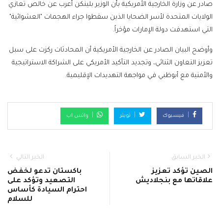
صادر عن وزارة الخارجية الأمريكية بأن الوزير بلينكن أعرب عن خالص تعازي
الولايات المتحدة لأسر الضحايا الذين سقطوا جراء الهجمات "العشوائية"
التي استهدفت دولة الإمارات مؤخراً.
وأوضح البيان الصادر عن الخارجية الأمريكية أن المحادثات ركزت على سبل
تعزيز التعاون الثنائي، وتجديد التأكيد الأمريكي على الشراكة الاستراتيجية
والأمنية مع أبوظبي في مواجهة التهديدات الإقليمية.
فيسبوك
تويتر
واتس اب
الخبر السابق
الخبر التالي
الصين تؤكد تعزيز
باكستان تدعو لخفض
علاقاتها مع بنجلاديش
التصعيد وتؤكد على
احترام السيادة كأساس
للسلام