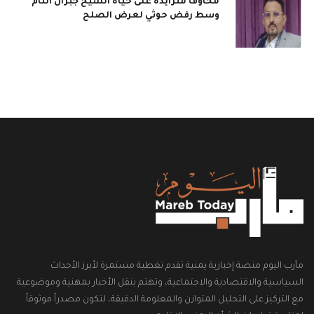
مخاوف متزايدة على حياة الشيخ جبران التام
وسط رفض حوثي لعرض الصلح
مأرب اليوم منصة إخبارية يمنية تقدم تغطية مستمرة لأبرز الأحداث
السياسية والاقتصادية والاجتماعية، وتهتم بنقل الأخبار بمهنية وموضوعية
مع التركيز على التحليل المتوازن والمعلومة الدقيقة، لتكون مصدراً موثوقاً