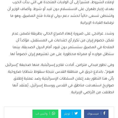
لإملاء الشروط، مشيراً إلى أن الولايات المتحدة هي التي بدأت الحرب
بهدف إجبار طهران على الاستسلام دون قيد أو شرط. وأضاف الوزير أن
واشنطن تسعى حالياً لحشد دعم دولي لإعادة فتح المضيق، وهو ما
ترفضه القيادة الإيرانية.
وشدد عراقجي على ضرورة إنهاء الصراع الحالي بطريقة تضمن عدم
تمكن خصوم إيران من تكرار أي اعتداءات في المستقبل، مؤكداً أن
الملاحة في المضيق ستستمر دون قيود أمام الدول الصديقة، بينما
ستظل موارده أو ممراته محظورة على من تعتبرهم إيران خصوماً لها.
وفي تطور ميداني متزامن، أفادت تقارير إسرائيلية، منها صحيفة "إسرائيل
هيوم"، باندلاع حريق في منطقة القدس نتيجة سقوط شظايا صاروخية.
يأتي هذا التطور بعد إعلان السلطات الإسرائيلية رصد عملية إطلاق
صواريخ استهدفت مناطق في القدس ووسط إسرائيل، يُعتقد أنها
انطلقت من الأراضي الإيرانية.
فيسبوك
تويتر
واتس اب