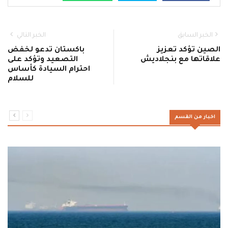
الخبر السابق
الخبر التالي
الصين تؤكد تعزيز
باكستان تدعو لخفض
علاقاتها مع بنجلاديش
التصعيد وتؤكد على
احترام السيادة كأساس
للسلام
اخبار من القسم