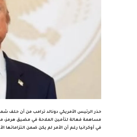
حذر الرئيس الأمريكي دونالد ترامب من أن حلف شمال
مساهمة فعالة لتأمين الملاحة في مضيق هرمز، مش
في أوكرانيا رغم أن الأمر لم يكن ضمن التزاماتها ال