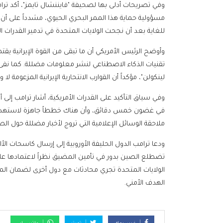
وفي تصريحات أدلى بها لصحيفة "فايننشال تايمز"، أكد تر
مسؤولية حماية هذا الممر البحري الحيوي، مشدداً على أن أ
للغاية بعد أن نجحت الولايات المتحدة في تدمير القدرات 
وأوضح الرئيس الأمريكي أن ما تبقى من القوة الإيرانية يقتص
تقنيات الذكاء الاصطناعي لنشر معلومات مضللة. كما نفى ت
لينكولن"، مؤكداً أن القوارب الانتحارية الإيرانية المزعومة لا
وفي سياق التأكيد على القدرات الأمريكية، أشار ترامب إلى 
في غضون خمس دقائق، وأن هناك خططاً جاهزة لاستهداف قطا
ملاحقة الوسائل الإعلامية التي تروج لأخبار مضللة حول الصرا
ودعا ترامب الدول الحليفة الأوروبية إلى إرسال كاسحات الأ
الولايات المتحدة تجري محادثات مع دول أخرى لضمان المرا
الهدف الأمني.