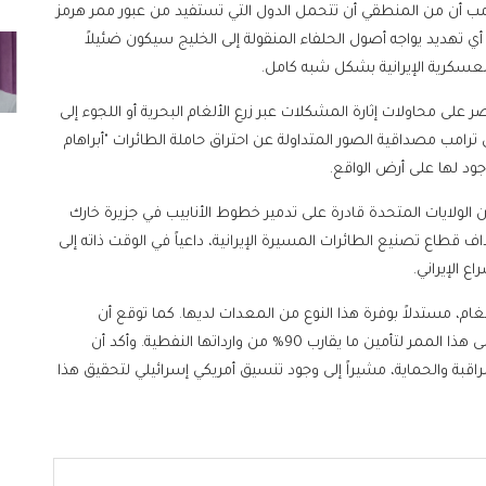
امب أن من المنطقي أن تتحمل الدول التي تستفيد من عبور ممر هرمز
ي تهديد يواجه أصول الحلفاء المنقولة إلى الخليج سيكون ضئيلاً
العسكرية الإيرانية بشكل شبه كامل.
ر على محاولات إثارة المشكلات عبر زرع الألغام البحرية أو اللجوء إلى
رامب مصداقية الصور المتداولة عن احتراق حاملة الطائرات "أبراهام
 وجود لها على أرض الواقع.
أن الولايات المتحدة قادرة على تدمير خطوط الأنابيب في جزيرة خارك
ع تصنيع الطائرات المسيرة الإيرانية، داعياً في الوقت ذاته إلى
ع الإيراني.
لغام، مستدلاً بوفرة هذا النوع من المعدات لديها. كما توقع أن
تضطلع الصين بدور في تأمين المضيق نظراً لاعتمادها على هذا الممر لتأمين ما يقارب 90% من وارداتها النفطية. وأكد أن
قبة والحماية، مشيراً إلى وجود تنسيق أمريكي إسرائيلي لتحقيق هذا