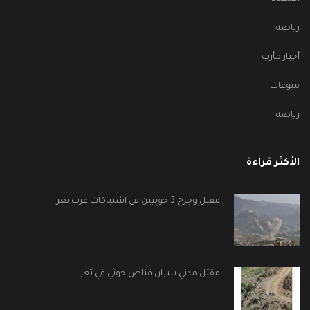
رياضة
أخبار مأرب
منوعات
رياضة
الأكثر قراءة
مقتل وجرح 3 حوثيين في اشتباكات غرب تعز
مقتل مدني بنيران قناص حوثي في تعز