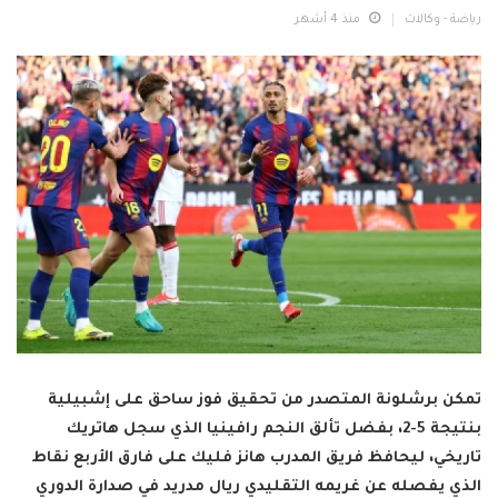
رياضة - وكالات
منذ 4 أشهر
تمكن برشلونة المتصدر من تحقيق فوز ساحق على إشبيلية
بنتيجة 5-2، بفضل تألق النجم رافينيا الذي سجل هاتريك
تاريخي، ليحافظ فريق المدرب هانز فليك على فارق الأربع نقاط
الذي يفصله عن غريمه التقليدي ريال مدريد في صدارة الدوري