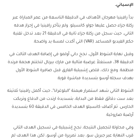
الإسباني.
بدأ رافينيا مهرجان الأهداف في الدقيقة التاسعة من عمر المباراة عبر
ركلة جزاء حصل عليها جواو كانسيلو. ولم يتأخر رافينيا في إحراز هدفه
الثاني، حيث سجل من ركلة جزاء ثانية في الدقيقة 21 بعد تدخل تقنية
حكم الفيديو المساعد (VAR) التي أكدت لمسة يد واضحة.
وقبل نهاية الشوط الأول، نجح داني أولمو في إضافة الهدف الثالث في
الدقيقة 38، مستغلاً عرضية مثالية من مارك بيرنال لتختتم هجمة مرتدة
منظمة. ومع ذلك، قلص إشبيلية الفارق قبل صافرة الشوط الأول
بهدف سجله أوسو بتسديدة مباشرة قوية.
الشوط الثاني شهد استمرار هيمنة "البلوغرانا"، حيث أكمل رافينيا ثلاثيته
بعد ست دقائق فقط من البداية، بتسديدة ارتدت من الدفاع وتربكت
الحارس. ثم أضاف كانسيلو الهدف الخامس في الدقيقة 60 بتسديدة
أرضية صاروخية.
وفي محاولة لتجميل النتيجة، نجح إشبيلية في تسجيل الهدف الثاني
قرب النهاية عبر جبريل سو، بعد تمريرة من أوسو، لكن هذا الهدف لم