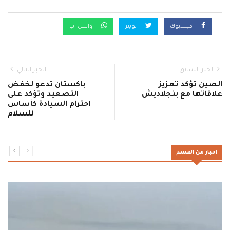
فيسبوك
تويتر
واتس اب
الخبر السابق
الخبر التالي
الصين تؤكد تعزيز
باكستان تدعو لخفض
علاقاتها مع بنجلاديش
التصعيد وتؤكد على
احترام السيادة كأساس
للسلام
اخبار من القسم