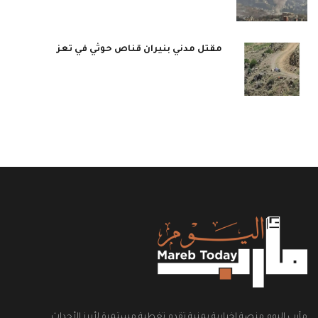
مقتل مدني بنيران قناص حوثي في تعز
مأرب اليوم منصة إخبارية يمنية تقدم تغطية مستمرة لأبرز الأحداث