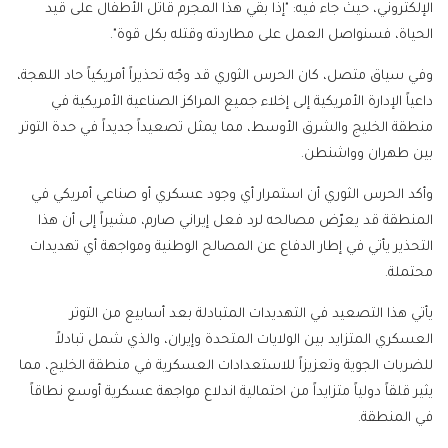
الإلكتروني، حيث جاء فيه: "إذا بقي هذا المجرم قاتل الأطفال على قيد
الحياة، فسنواصل العمل على مطاردته وقتله بكل قوة".
وفي سياق متصل، كان الحرس الثوري قد وجّه تحذيراً أمريكياً حاد اللهجة،
داعياً الإدارة الأمريكية إلى إخلاء جميع المراكز الصناعية الأمريكية في
منطقة الخليج والشرق الأوسط، مما يمثل تصعيداً جديداً في حدة التوتر
بين طهران وواشنطن.
وأكد الحرس الثوري أن استمرار أي وجود عسكري أو صناعي أمريكي في
المنطقة قد يعرّض مصالحه لرد فعل إيراني صارم، مشيراً إلى أن هذا
التحذير يأتي في إطار الدفاع عن المصالح الوطنية ومواجهة أي تهديدات
محتملة.
يأتي هذا التصعيد في التهديدات المتبادلة بعد أسابيع من التوتر
العسكري المتزايد بين الولايات المتحدة وإيران، والذي شمل تبادلاً
للضربات الجوية وتعزيزاً للاستعدادات العسكرية في منطقة الخليج، مما
يثير قلقاً دولياً متزايداً من احتمالية اندلاع مواجهة عسكرية أوسع نطاقاً
في المنطقة.