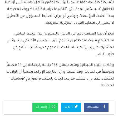
الأمريكية كلفت محققاً عسكرياً برئاسة تحقيق شامل"، مشيراً إلى أن هذا
التحقيق "سيستمر للمدة التي تقتضيها دراسة كافة الظروف المحيطة
بهذا الحادث المؤسف". وأوضح الوزير أن الضابط المسؤول عن التحقيق
لا ينتمي إلى هيكلية القيادة المركزية الأمريكية.
يُذكر أن هذا القصف وقع في الثامن والعشرين من الشهر الماضي،
متزامناً مع ما وصفته طهران بـ"اليوم الأول للعدوان الأمريكي الإسرائيلي
المشترك على إيران"، حيث استهدف الهجوم مدرسة للبنات تقع في
جنوب البلاد.
وأفادت الأنباء الميدانية وقتها بمقتل 168 طالبة بالإضافة إلى 14 معلماً
وموظفاً في الحادث. وقد أعلنت وزارة الخارجية الإيرانية رسمياً أن الولايات
المتحدة تقف وراء قصف مدرسة البنات باستخدام صواريخ "توماهوك"
المجنحة.
فيسبوك
تويتر
واتس اب