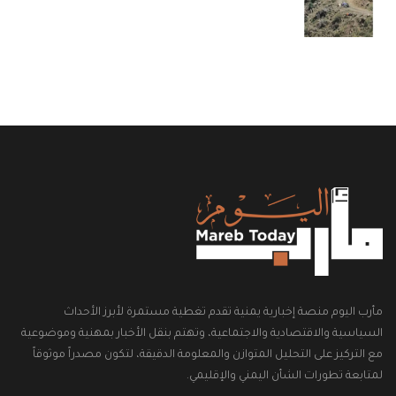
مأرب اليوم منصة إخبارية يمنية تقدم تغطية مستمرة لأبرز الأحداث
السياسية والاقتصادية والاجتماعية، وتهتم بنقل الأخبار بمهنية وموضوعية
مع التركيز على التحليل المتوازن والمعلومة الدقيقة، لتكون مصدراً موثوقاً
لمتابعة تطورات الشأن اليمني والإقليمي.