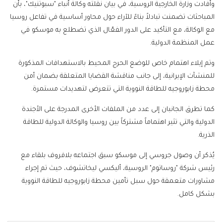
وأفادت وزارة الخارجية الروسية، في بيان نقلته وكالة أنباء "سبوتنيك"، بأن
المباحثات تضمنت تبادلاً بناءً للآراء حول محاور أساسية في تفاعل روسيا
مع الوكالة، مع التأكيد على الدور الفعّال الذي تضطلع به موسكو في
عمل المنظمة الدولية.
وتم إيلاء اهتمام خاص للوضع الحرج المحيط بالاستهدافات المذكورة
للمنشآت الإيرانية، إلى جانب مناقشة القضايا المتعلقة بضمان أمن
محطة زابوروجيه للطاقة النووية التي تتعرض لتهديدات مستمرة.
كما تطرق الجانبان إلى عدد من الملفات الأخرى المدرجة على الأجندة
الدولية والتي تثير اهتماماً مشتركاً بين روسيا والوكالة الدولية للطاقة
الذرية.
يُذكر أن وصول جروسي إلى موسكو سبق اجتماعه بلافروف بلقاء مع
رئيس شركة "روساتوم" الروسية، أليكسي ليخاتشوف، حيث تم إجراء
مشاورات متعمقة حول سبل تأمين محطة زابوروجيه للطاقة النووية
بشكل كامل.