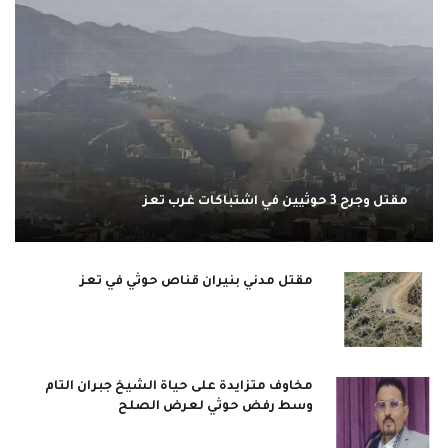
مقتل وجرح 3 حوثيين في اشتباكات غرب تعز
مقتل مدني بنيران قناص حوثي في تعز
مخاوف متزايدة على حياة الشيخ جبران التام
وسط رفض حوثي لعرض الصلح