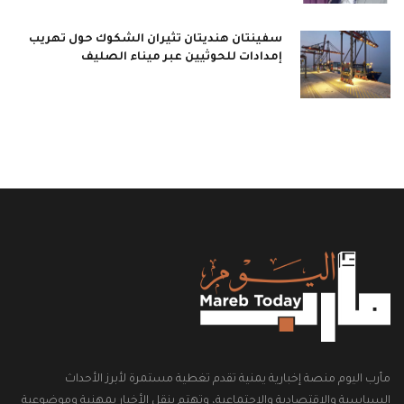
سفينتان هنديتان تثيران الشكوك حول تهريب
إمدادات للحوثيين عبر ميناء الصليف
مأرب اليوم منصة إخبارية يمنية تقدم تغطية مستمرة لأبرز الأحداث
السياسية والاقتصادية والاجتماعية، وتهتم بنقل الأخبار بمهنية وموضوعية