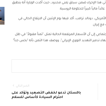
أتي هذا الإجراء ضمن سياق زمني محدود، حيث أكدت الوزارة أنه ينطبق
ً مالياً كبيراً للحكومة الروسية.
ريكي، دونالد ترامب، أكد فيها يوم الإثنين أن الارتفاع الحالي في
مع إيران.
اعي إلى أن الأسعار المرتفعة الحالية تمثل "ثمناً مقبولاً" في ظل
اء تدمير التهديد النووي الإيراني"، ووصف هذا الثمن بأنه "بخس جداً"
الخبر التالي
باكستان تدعو لخفض التصعيد وتؤكد على
احترام السيادة كأساس للسلام