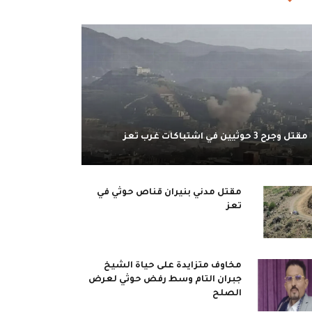
مقتل وجرح 3 حوثيين في اشتباكات غرب تعز
مقتل مدني بنيران قناص حوثي في
تعز
مخاوف متزايدة على حياة الشيخ
جبران التام وسط رفض حوثي لعرض
الصلح