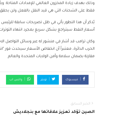
وذلك بهدف زيادة المخزون العالمي للإمدادات المتاحة. وي
فقط على الشحنات التي هي قيد النقل بالفعل ولن يحقق عائدا
يُذكر أن هذا التطور يأتي في ظل تصريحات سابقة للرئيس الأم
أسعار النفط سيتراجع بشكل سريع بمجرد انتهاء التوترات 
وكان ترامب قد أشار في منشور له عبر وسائل التواصل الاجتم
الحرب الدائرة، معتبراً أن انخفاض الأسعار سيحدث فور "انته
مقارنة بضمان سلامة وأمن الولايات المتحدة والعالم.
فيسبوك
تويتر
واتس اب
الخبر السابق
الصين تؤكد تعزيز علاقاتها مع بنجلاديش