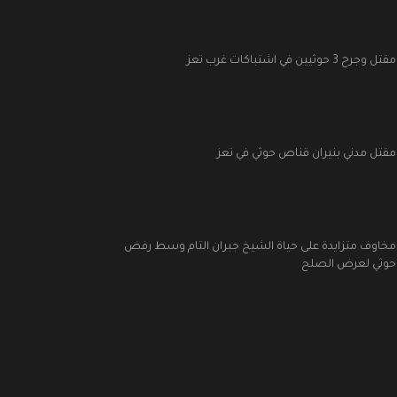
مقتل وجرح 3 حوثيين في اشتباكات غرب تعز
مقتل مدني بنيران قناص حوثي في تعز
مخاوف متزايدة على حياة الشيخ جبران التام وسط رفض
حوثي لعرض الصلح