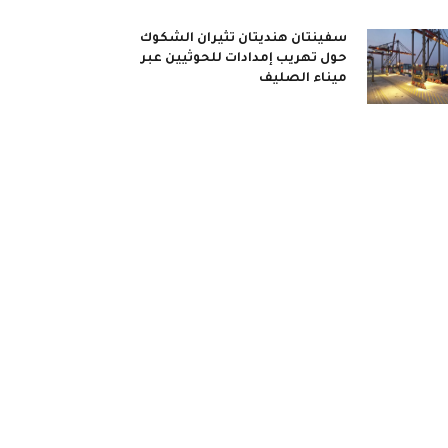
سفينتان هنديتان تثيران الشكوك
حول تهريب إمدادات للحوثيين عبر
ميناء الصليف