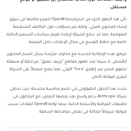
مستقل.
يأتي هذا التطور كجزء من استراتيجية OpenAI لتعزيز مكانتها في سوق
إنشاء المحتوى المرئي، ولكنه يثير تساؤلات حول التكاليف التشغيلية
المتوقعة، مما قد يدفع الشركة لإعادة تقييم سياسات التسعير الحالية،
خاصة مع خطط التوسع في مجال الإعلانات داخل المنصة.
تترافق هذه الإمكانية الجديدة مع مخاوف متزايدة بشأن انتشار المحتوى
المُضلل، لا سيما بعد ظهور مقاطع "تزييف عميق" غير لائقة أو منتهكة
لحقوق النشر عند إطلاق "Sora" الأولي، مما يضع ضغطاً على الشركة
لتعزيز ضوابط الأمان.
يحدث هذا التحول التكنولوجي في خضم منافسة محتدمة؛ حيث تحظى
شركة Anthropic بدعم واسع بعد رفضها التعاون مع البنتاغون في
تطبيقات المراقبة والأسلحة الذاتية، بينما تواجه OpenAI انتقادات بسبب
قبولها شروطاً مماثلة في بعض تعاقداتها السابقة.