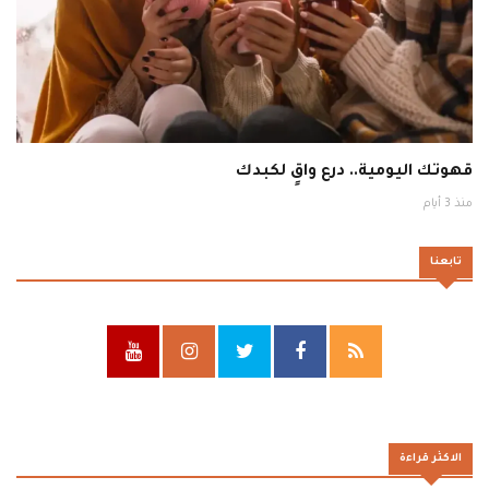
قهوتك اليومية.. درع واقٍ لكبدك
منذ 3 أيام
تابعنا
الاكثر قراءة