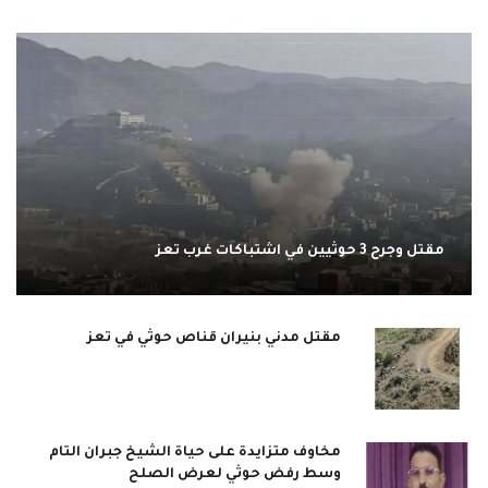
مقتل وجرح 3 حوثيين في اشتباكات غرب تعز
مقتل مدني بنيران قناص حوثي في تعز
مخاوف متزايدة على حياة الشيخ جبران التام
وسط رفض حوثي لعرض الصلح