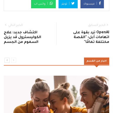
فيسبوك
تويتر
واتس اب
الخبر السابق
الخبر التالي
OpenAI ترد بقوة على
اكتشاف جديد: علاج
اتهامات أبل: "القصة
الكوليسترول قد يزيل
مختلفة تمامًا"
السموم من الجسم
اخبار من القسم