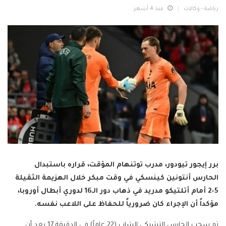
رياضة - وكالات
منذ 4 أشهر
برر إيجور تيودور، مدرب توتنهام المؤقت، قراره باستبدال
الحارس أنتونين كينسكي في وقت مبكر خلال الهزيمة الثقيلة
5-2 أمام أتلتيكو مدريد في ذهاب دور الـ16 لدوري أبطال أوروبا،
مؤكداً أن الإجراء كان ضرورياً للحفاظ على اللاعب نفسه.
تم سحب الحارس التشيكي الشاب (22 عاماً) في الدقيقة 17 بعد أن