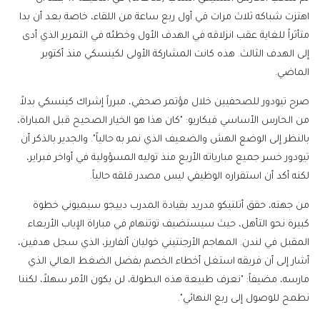
اهتزت شباكه ثلاث مرات في أول ربع ساعة من اللقاء، خاصة بعد أن بدا
متأثراً للغاية عقب انزلاقه في الهدف الأول وخطئه في التمرير الذي أدى
إلى الهدف الثالث. هذه كانت المشاركة الأولى لكينسكي منذ أكتوبر
الماضي.
صرح تيودور للصحفيين خلال مؤتمر صحفي، مبرراً إشراك كينسكي بدلاً
من الحارس الأساسي فيكاريو: "كان هذا هو الخيار الصحيح قبل المباراة،
بالنظر إلى الوضع الهش والضعيف الذي نمر به حالياً". والجدير بالذكر أن
تيودور خسر جميع مبارياته الأربع منذ توليه المسؤولية في أواخر فبراير،
لكنه أكد أن استقراره الوظيفي ليس مصدر قلقه حالياً.
من جهته، حقق أتلتيكو مدريد بقيادة المدرب دييجو سيميوني خطوة
كبيرة نحو التأهل، حيث سيستضيف توتنهام في مباراة الإياب الأربعاء
المقبل في لندن. المهاجم الأرجنتيني خوليان ألفاريز، الذي سجل هدفين،
أشار إلى أن فريقه استغل أخطاء الخصم بفضل الضغط العالي الذي
مارسه، مضيفاً: "نعرف طبيعة هذه البطولة، لن يكون الأمر سهلاً، لكننا
نطمح للوصول إلى ربع النهائي".