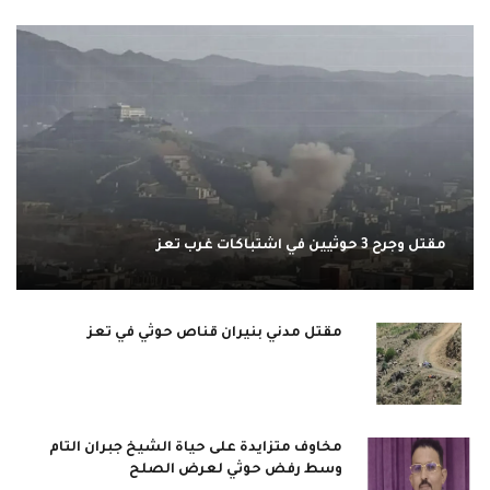
مقتل وجرح 3 حوثيين في اشتباكات غرب تعز
مقتل مدني بنيران قناص حوثي في تعز
مخاوف متزايدة على حياة الشيخ جبران التام
وسط رفض حوثي لعرض الصلح