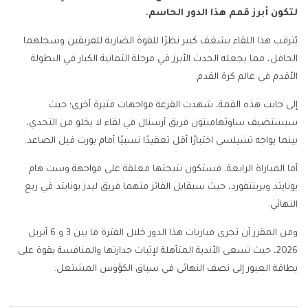
لتكون أبرز قمم هذا الدور الحاسم.
يُترقب هذا اللقاء بشغف كبير نظرًا للقوة الضاربة للفريقين وسجلهما
الحافل، مما يجعله الحدث الأبرز في مرحلة الثمانية الكبار في البطولة
الأقدم في عالم كرة القدم.
إلى جانب هذه القمة، شهدت القرعة مواجهات مثيرة أخرى؛ حيث
سيستضيف ساوثهامبتون فريق آرسنال في لقاء لا يخلو من التحدي،
بينما يواجه تشيلسي اختبارًا أقل تعقيدًا نسبيًا أمام بورت فيل الصاعد.
أما المباراة الرابعة، فستكون نتيجتها معلقة على مواجهة وست هام
يونايتد وبرينتفورد، حيث سيقابل الفائز منهما فريق ليدز يونايتد في ربع
النهائي.
ومن المقرر أن تجرى مباريات هذا الدور خلال الفترة ما بين 3 و 6 أبريل
2026، حيث تسعى الأندية المتأهلة لإثبات جدارتها والمنافسة بقوة على
بطاقة العبور إلى نصف النهائي في سباق الكؤوس المشتعل.