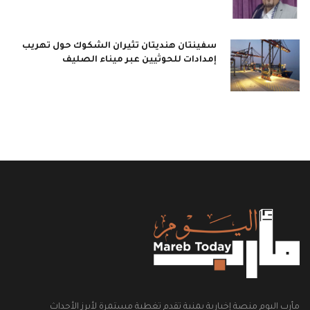
سفينتان هنديتان تثيران الشكوك حول تهريب
إمدادات للحوثيين عبر ميناء الصليف
مأرب اليوم منصة إخبارية يمنية تقدم تغطية مستمرة لأبرز الأحداث