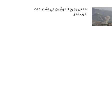
مقتل وجرح 3 حوثيين في اشتباكات
غرب تعز