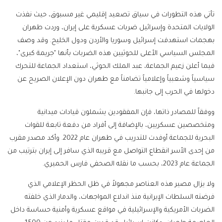
تأتي هذه التطورات في سياق تصعيد إقليمي غير مسبوق، حيث نفذت
الولايات المتحدة وإسرائيل ضربات عسكرية على إيران، وردت طهران
بهجمات استهدفت إسرائيل وسوريا والأردن ودول الخليج. وقد وصف
المجلس السياسي الأعلى للحوثيين هذه الضربات بأنها "جريمة كبرى"،
فيما أعلن زعيم الجماعة، عبد الملك الحوثي، استعداد الجماعة للتحرك
سياسياً وشعبياً وإعلامياً تضامناً مع طهران دون الإعلان الصريح عن
دخولها في الحرب إلى جانبها.
ووفقاً للمصادر ذاتها، فإن المفقودين يشملون قيادات ميدانية
ومتخصصين عسكريين، بالإضافة إلى أفراد من دفعة تابعة للقوات
البحرية للجماعة أوفدت للتدريب في طهران عام 2022. وأكد مصدر مقرب
من إحدى الأسر انقطاع التواصل مع قريبه الذي سافر إلى إيران بترتيب من
الجماعة عام 2023، بحسب ما نقله الصحفي فارس الحميري.
ولا يزال مصير هذه العناصر مجهولاً في ظل الحظر الإعلامي الذي
فرضته السلطات الإيرانية منذ اندلاع المواجهات، والدمار الذي خلفته
الضربات الأمريكية والإسرائيلية في مواقع عسكرية وأمنية حساسة داخل