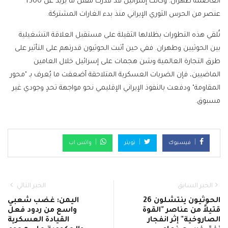
العاصمة طهران. وكانت إسرائيل قد قدرت مقتل ما يزيد عن 1500
عنصر من الحرس الثوري الإيراني منذ بدء الغارات المشتركة.
تُلقي هذه التطورات بظلالها الثقيلة على مستقبل العلاقة التشغيلية
بين الحوثيين وطهران. ففي حين أثبت الحوثيون قدرتهم على التأثير على
طرق التجارة العالمية وشن هجمات على إسرائيل خلال العامين
الماضيين، فإن الضربات العسكرية المتلاحقة أضعفت ما يُعرف بـ "محور
المقاومة" ودفعت بالنفوذ الإيراني الإقليمي نحو مواجهة تحدٍ وجودي غير
مسبوق.
فيسبوك
تويتر
واتس اب
الخبر السابق
الخبر التالي
الحوثيون ينتشلون 26
اليمن: غضب شعبي
قتيلاً من عناصر "القوة
واسع من ردود فعل
الصاروخية" إثر انفجار
القيادة العسكرية