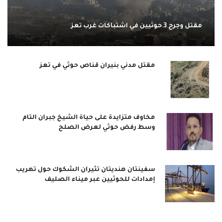
مقتل وجرح 3 حوثيين في اشتباكات غرب تعز
مقتل مدني بنيران قناص حوثي في تعز
مخاوف متزايدة على حياة الشيخ جبران التام
وسط رفض حوثي لعرض الصلح
سفينتان هنديتان تثيران الشكوك حول تهريب
إمدادات للحوثيين عبر ميناء الصليف