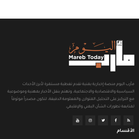
مأرب اليوم منصة إخبارية يمنية تقدم تغطية مستمرة لأبرز الأحداث
السياسية والاقتصادية والاجتماعية، وتهتم بنقل الأخبار بمهنية وموضوعية
مع التركيز على التحليل المتوازن والمعلومة الدقيقة، لتكون مصدراً موثوقاً
لمتابعة تطورات الشأن اليمني والإقليمي.
الأقسام