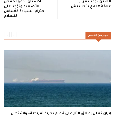
الصين تؤكد تعزيز
باكستان تدعو لخفض
علاقاتها مع بنجلاديش
التصعيد وتؤكد على
احترام السيادة كأساس
للسلام
اخبار من القسم
إيران تعلن إطلاق النار على قطع بحرية أمريكية.. واشنطن