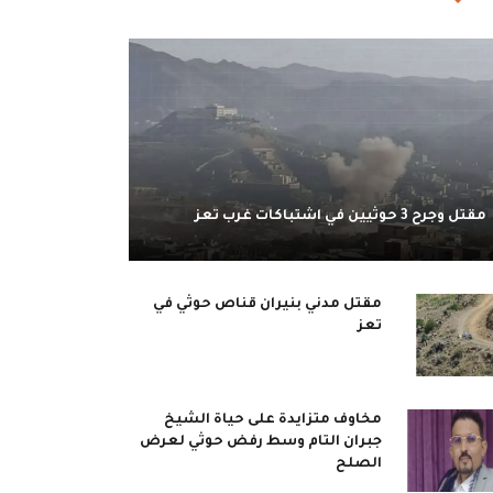
مقتل وجرح 3 حوثيين في اشتباكات غرب تعز
مقتل مدني بنيران قناص حوثي في
تعز
مخاوف متزايدة على حياة الشيخ
جبران التام وسط رفض حوثي لعرض
الصلح