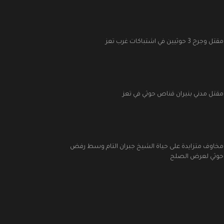
مقتل وجرح 3 حوثيين في اشتباكات غرب تعز
مقتل مدني بنيران قناص حوثي في تعز
مخاوف متزايدة على حياة الشيخ جبران التام وسط رفض
حوثي لعرض الصلح