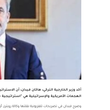
أكد وزير الخارجية التركي، هاكان فيدان، أن الاسترات
الهجمات الأمريكية والإسرائيلية هي "استراتيجية 
وصرح فيدان في تصريحات تلفزيونية نقلتها وكالة رويترز، أن