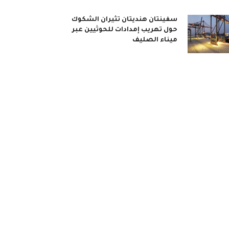
سفينتان هنديتان تثيران الشكوك
حول تهريب إمدادات للحوثيين عبر
ميناء الصليف