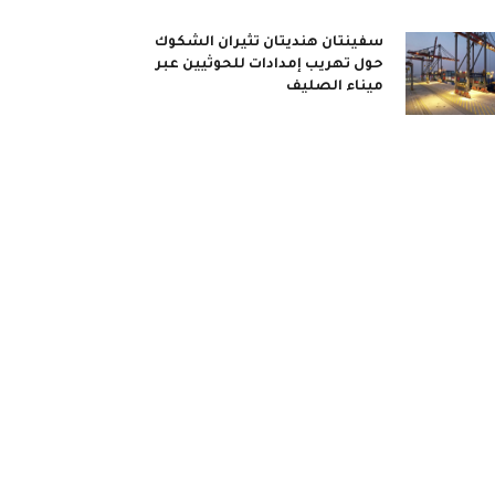
سفينتان هنديتان تثيران الشكوك
حول تهريب إمدادات للحوثيين عبر
ميناء الصليف