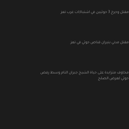
مقتل وجرح 3 حوثيين في اشتباكات غرب تعز
مقتل مدني بنيران قناص حوثي في تعز
مخاوف متزايدة على حياة الشيخ جبران التام وسط رفض
حوثي لعرض الصلح