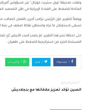
ونقلت صحيفة "وول ستريت جورنال" عن مسؤولين أمريكيي
المتاحة للضغط على القيادة الإيرانية في ظل التصعيد 
ووفقاً للتقرير، فإن الرئيس ترامب أجرى بالفعل اتصالات
تسعى لاستغلال ما تراه واشنطن نقاط ضعف في بنية السل
حتى لحظة نشر هذا التقرير، لم يصدر البيت الأبيض أي تعل
المسلحة كجزء من استراتيجية الضغط على طهران.
فيسبوك
تويتر
واتس اب
الخبر السابق
الصين تؤكد تعزيز علاقاتها مع بنجلاديش