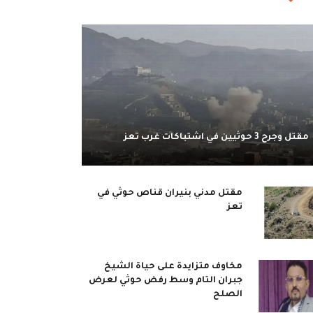
مقتل وجرح 3 حوثيين في اشتباكات غرب تعز
مقتل مدني بنيران قناص حوثي في
تعز
مخاوف متزايدة على حياة الشيخ
جبران التام وسط رفض حوثي لعرض
الصلح