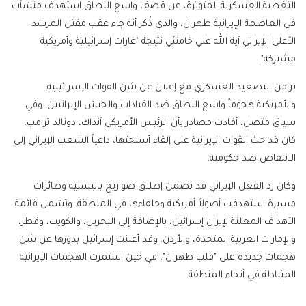
التغطية العسكرية المتوترة، عن قصف واسع النطاق استهدف منشآت
في العاصمة الإيرانية طهران، والذي ذُكر أنه جاء عقب مقتل المرشد
الأعلى الإيراني آية الله علي خامنئي نتيجة "غارات إسرائيلية وأمريكية
مشتركة".
تزامن التصعيد العسكري مع إعلان عن شن القوات الإسرائيلية
والأمريكية هجوماً واسع النطاق ضد القيادات والجيش الإيرانيين. وفي
سياق متصل، أفادت مصادر بأن الرئيس الأمريكي آنذاك، دونالد ترامب،
كان قد حث القوات الإيرانية على إلقاء أسلحتها، داعياً الشعب الإيراني إلى
الانتفاض ضد حكومته.
وكان رد الفعل الإيراني قد تضمن إطلاق صواريخ باليستية وطائرات
مسيرة استهدفت أصولاً أمريكية وحلفاءها في المنطقة. وتشمل قائمة
الأهداف المعلنة لإيران إسرائيل، بالإضافة إلى البحرين، والكويت، وقطر،
والإمارات العربية المتحدة، والأردن. وقد أعلنت إسرائيل بدورها عن شن
هجمات جديدة على "قلب طهران"، في حين استمرت الهجمات الإيرانية
المتبادلة في أنحاء المنطقة.