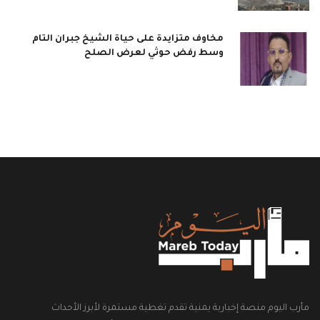
مخاوف متزايدة على حياة الشيخ جبران التام
وسط رفض حوثي لعرض الصلح
مأرب اليوم منصة إخبارية يمنية تقدم تغطية مستمرة لأبرز الأحداث