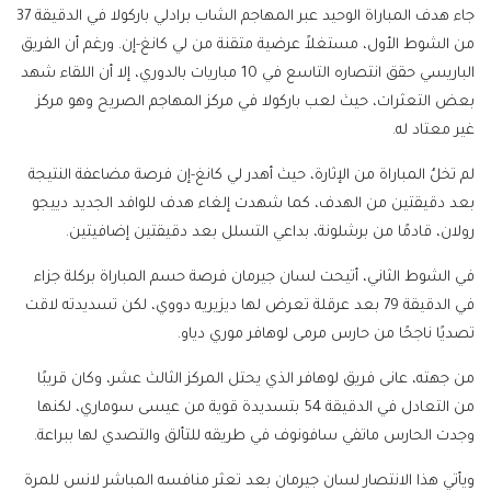
جاء هدف المباراة الوحيد عبر المهاجم الشاب برادلي باركولا في الدقيقة 37
من الشوط الأول، مستغلاً عرضية متقنة من لي كانغ-إن. ورغم أن الفريق
الباريسي حقق انتصاره التاسع في 10 مباريات بالدوري، إلا أن اللقاء شهد
بعض التعثرات، حيث لعب باركولا في مركز المهاجم الصريح وهو مركز
غير معتاد له.
لم تخلُ المباراة من الإثارة، حيث أهدر لي كانغ-إن فرصة مضاعفة النتيجة
بعد دقيقتين من الهدف، كما شهدت إلغاء هدف للوافد الجديد دييجو
رولان، قادمًا من برشلونة، بداعي التسلل بعد دقيقتين إضافيتين.
في الشوط الثاني، أتيحت لسان جيرمان فرصة حسم المباراة بركلة جزاء
في الدقيقة 79 بعد عرقلة تعرض لها ديزيريه دووي، لكن تسديدته لاقت
تصديًا ناجحًا من حارس مرمى لوهافر موري دياو.
من جهته، عانى فريق لوهافر الذي يحتل المركز الثالث عشر، وكان قريبًا
من التعادل في الدقيقة 54 بتسديدة قوية من عيسى سوماري، لكنها
وجدت الحارس ماتفي سافونوف في طريقه للتألق والتصدي لها ببراعة.
ويأتي هذا الانتصار لسان جيرمان بعد تعثر منافسه المباشر لانس للمرة