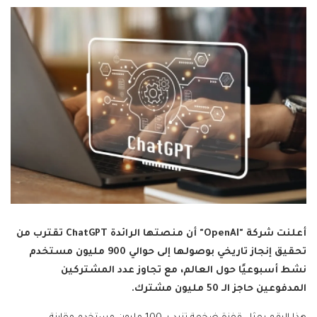
أعلنت شركة "OpenAI" أن منصتها الرائدة ChatGPT تقترب من
تحقيق إنجاز تاريخي بوصولها إلى حوالي 900 مليون مستخدم
نشط أسبوعيًا حول العالم، مع تجاوز عدد المشتركين
المدفوعين حاجز الـ 50 مليون مشترك.