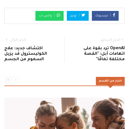
فيسبوك
تويتر
واتس اب
الخبر السابق
الخبر التالي
OpenAI ترد بقوة على
اكتشاف جديد: علاج
اتهامات أبل: "القصة
الكوليسترول قد يزيل
مختلفة تمامًا"
السموم من الجسم
اخبار من القسم