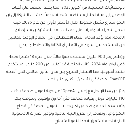
هذا الرقم يمثل قفزة ضخمة تزيد بـ 100 مليون مستخدم مقارنة
بالإحصائيات المسجلة في أكتوبر 2025، مما يضع المنصة على أعتاب
الوصول إلى عتبة المليار مستخدم نشط أسبوعياً. وأشارت الشركة إلى أن
النمو تسارع بشكل ملحوظ خلال الأشهر الأولى من عام 2026، حيث
سجل شهرا يناير وفبراير أعلى معدلات نمو للمشتركين منذ إطلاق
الخدمة، مما يؤكد اندماج الذكاء الاصطناعي في المهام اليومية للملايين
من المستخدمين، سواء في التعلم أو الكتابة والتخطيط والإبداع.
ويُظهر رقم 900 مليون مستخدم نموًا هائلاً خلال فترة 18 شهرًا فقط؛
ففي أواخر عام 2024، كانت المنصة قد أعلنت عن 200 مليون مستخدم
نشط أسبوعيًا. هذا الانتشار السريع يبرز مدى التأثير العالمي الذي أحدثته
ChatGPT، خاصة في الأسواق الكبرى مثل الهند.
ويتزامن هذا الإنجاز مع إعلان "OpenAI" عن جولة تمويل ضخمة بلغت
110 مليارات دولار، بقيادة عمالقة مثل أمازون وإنفيديا وسوفت بنك.
وتُعد هذه الجولة واحدة من أكبر جولات التمويل الخاصة في قطاع
التكنولوجيا، وتهدف إلى تعزيز البنية التحتية وتوفير القدرات الحاسوبية
اللازمة لدعم استمرارية هذا النمو المتسارع.