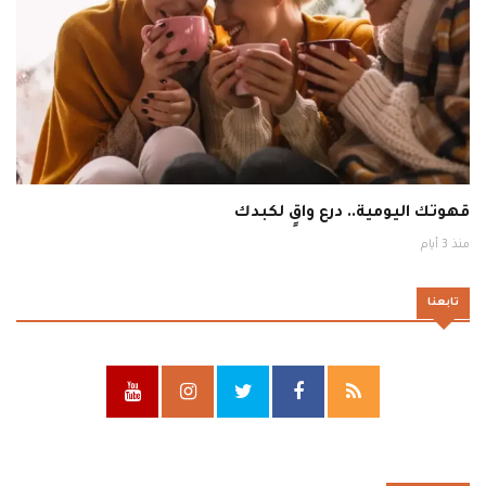
قهوتك اليومية.. درع واقٍ لكبدك
منذ 3 أيام
تابعنا