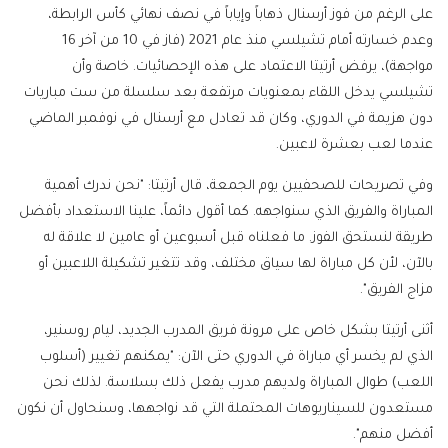
على الرغم من فوز أرسنال ذهاباً وإياباً في نصف نهائي كأس الرابطة،
وعدم خسارته أمام تشيلسي منذ عام 2021 (فاز في 10 من آخر 16
مواجهة)، يرفض أرتيتا الاعتماد على هذه الإحصائيات. خاصة وأن
تشيلسي يدخل اللقاء بمعنويات مرتفعة بعد سلسلة من ست مباريات
دون هزيمة في الدوري، وكان قد تعادل مع أرسنال في نوفمبر الماضي
عندما لعب بعشرة لاعبين.
وفي تصريحات للصحفيين يوم الجمعة، قال أرتيتا: "نحن ندرك أهمية
المباراة والفريق الذي سنواجهه. كما أقول دائماً، علينا الاستعداد بأفضل
طريقة لنستحق الفوز. ما فعلناه قبل أسبوعين أو عامين لا علاقة له
بالآن، لأن كل مباراة لها سياق مختلف، وقد تتغير تشكيلة اللاعبين أو
مزاج الفريق".
أثنى أرتيتا بشكل خاص على مرونة فريق المدرب الجديد، ليام روسنير،
الذي لم يخسر أي مباراة في الدوري حتى الآن: "يمكنهم تغيير (أسلوب
اللعب) طوال المباراة ولديهم مدرب يفعل ذلك بسلاسة. لذلك نحن
مستعدون للسيناريوهات المحتملة التي قد نواجهها، وسنحاول أن نكون
أفضل منهم".