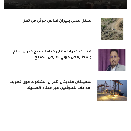
مقتل مدني بنيران قناص حوثي في تعز
مخاوف متزايدة على حياة الشيخ جبران التام
وسط رفض حوثي لعرض الصلح
سفينتان هنديتان تثيران الشكوك حول تهريب
إمدادات للحوثيين عبر ميناء الصليف