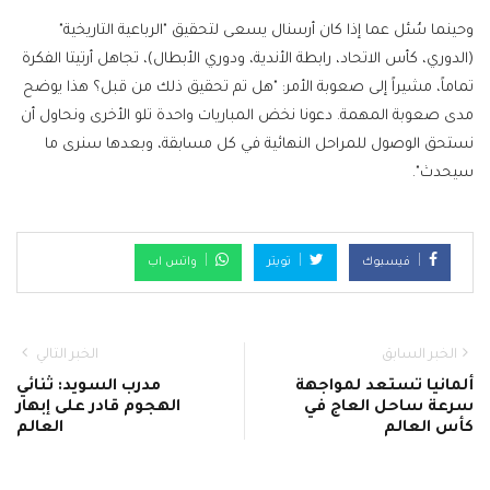
وحينما سُئل عما إذا كان أرسنال يسعى لتحقيق "الرباعية التاريخية"
(الدوري، كأس الاتحاد، رابطة الأندية، ودوري الأبطال)، تجاهل أرتيتا الفكرة
تماماً، مشيراً إلى صعوبة الأمر: "هل تم تحقيق ذلك من قبل؟ هذا يوضح
مدى صعوبة المهمة. دعونا نخض المباريات واحدة تلو الأخرى ونحاول أن
نستحق الوصول للمراحل النهائية في كل مسابقة، وبعدها سنرى ما
سيحدث".
فيسبوك
تويتر
واتس اب
الخبر السابق
الخبر التالي
ألمانيا تستعد لمواجهة
مدرب السويد: ثنائي
سرعة ساحل العاج في
الهجوم قادر على إبهار
كأس العالم
العالم