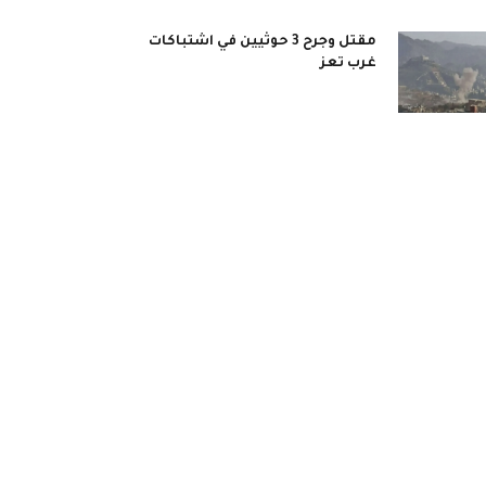
مقتل وجرح 3 حوثيين في اشتباكات
غرب تعز