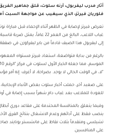
أثار مدرب ليفربول، آرنه سلوت، قلق جماهير الفريق
فلوريان فيرتز، الذي سيغيب عن مواجهة السبت أمام
تعرض فيرتز لإصابة في الظهر أثناء الإحماء قبل مباراة
غياب اللاعب، البالغ من العمر 22 ع
إلى ليفربول هذا الصيف قادماً من باير ليفركوزن في صفقة قياسية بلغت 100 مليون جنيه إسترليني، مض
بالرغم من بداية متواضعة، استعاد فيرتز مستواه المعهو
"لا، في الوقت الحالي لا يوجد. بصراحة، لا أعرف. إنه أمر مؤسف
على صعيد آخر، حملت أخبار سلوت بعض الأنباء الإيجابية، ح
للعودة للملاعب بعد غياب دام شهراً بسبب إصابة في أوتار 
وفيما يتعلق بالمنافسة المحتدمة على مقاعد دوري أبطال 
تشيلسي ومتقدماً بثلاث نقاط على مانشستر يونايتد صاح
على المنافسين.