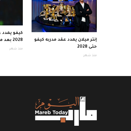
كيفو يمدد ع
إنتر ميلان يمدد عقد مدربه كيفو
2028 بعد موسم ناجح
حتى 2028
منذ شهر
منذ شهر