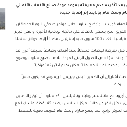
 بعد تأكيده عدم معرفته بموعد عودة صانع الألعاب الألماني
 وست هام يونايتد إثر إصابة جديدة.
 نوتنجهام فورست، وأوضح سلوت خلال مؤتمر صحفي اليوم الجمعة أن
اماً، يمثل ضربة قاسية للفريق الذي يسعى للحفاظ على نتائجه الإيجابية الأخيرة. وانتقل فيرتز
افاً إليها حوافز محتملة.
د قبل تعرضه للإصابة، مسجلاً ستة أهداف وصانعاً لسبعة أخرى هذا
الموسم، مما جعله الخيار الأول لسلوت في مركز "الرقم 10". وعند سؤاله عن الجدول الزمني لعودة اللاعب، صرح سلوت بوضوح:
، ومحبط له ولنا جميعاً لأنه كان يقدم أداءً رائعاً مؤخراً".
يث أشار إلى أن الظهير الأيمن جيريمي فريمبونج قد يكون جاهزاً
الركبة.
أوروبا مع مانشستر يونايتد وتشيلسي، أكد سلوت أن تركيز اللاعبين
ينصب فقط على أدائهم وعدم الانشغال بنتائج الفرق الأخرى. يحتل ليفربول حالياً المركز السادس برصيد 45 نقطة، متساوياً مع
ب المركز الرابع، مما يضع مباراة وست هام كفرصة ذهبية للضغط