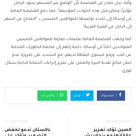
وأفاد بيان صادر عن القنصلية بأن "الوضع غير المستقر يسود اليابان
مؤخراً، وتتكرر مثل هذه الحوادث المؤسفة"، مما دفع القنصلية العامة
في أوساكا إلى تجديد توصيتها للمواطنين الصينيين بـ "الامتناع عن السفر
إلى اليابان في الفترة القريبة".
كما وجهت القنصلية العامة تعليمات صارمة للمواطنين الصينيين
المتواجدين حالياً في أوساكا، داعية إياهم إلى متابعة التطورات المحلية
عن كثب، ورفع مستوى اليقظة لديهم، مع التشديد على ضرورة عدم
حمل مبالغ نقدية كبيرة والعمل على تعزيز إجراءات الحماية الذاتية بشكل
فوري.
فيسبوك
تويتر
واتس اب
الخبر السابق
الخبر التالي
الصين تؤكد تعزيز
باكستان تدعو لخفض